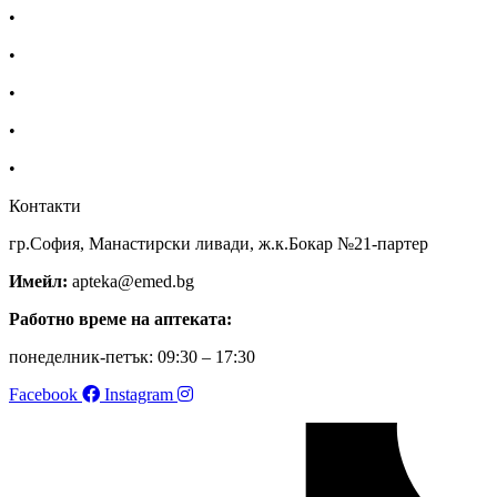
•
Екип
•
За нас
•
Общи условия
•
Политика за поверителност
•
Блог
Контакти
гр.София, Манастирски ливади, ж.к.Бокар №21-партер
Имейл:
apteka@emed.bg
Работно време на аптеката:
понеделник-петък: 09:30 – 17:30
Facebook
Instagram