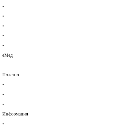
•
Бебешка козметика
•
Етерични масла
•
Хомеопатия
•
Хранителни добавки
•
Био козметика
еМед
Полезно
•
Изпълнителна агенция по лекарствата
•
Български фармацевтичен съюз
•
Българска асоциация на помощник-фармацевтите
Информация
•
Доставка