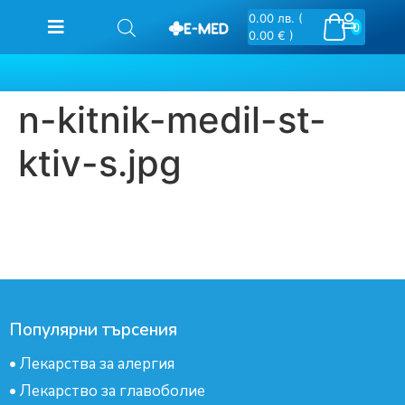
0.00
лв.
(
0
0.00 € )
n-kitnik-medil-st-
ktiv-s.jpg
Популярни търсения
•
Лекарства за алергия
•
Лекарство за главоболие