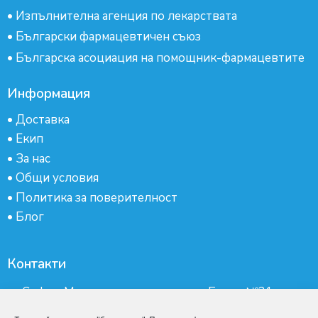
•
Изпълнителна агенция по лекарствата
•
Български фармацевтичен съюз
•
Българска асоциация на помощник-фармацевтите
Информация
•
Доставка
•
Екип
•
За нас
•
Общи условия
•
Политика за поверителност
•
Блог
Контакти
гр.София, Манастирски ливади, ж.к.Бокар №21-
партер