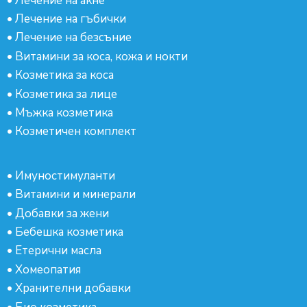
•
Лечение на акне
•
Лечение на гъбички
•
Лечение на безсъние
•
Витамини за коса, кожа и нокти
•
Козметика за коса
•
Козметика за лице
•
Мъжка козметика
•
Козметичен комплект
•
Имуностимуланти
•
Витамини и минерали
•
Добавки за жени
•
Бебешка козметика
•
Етерични масла
•
Хомеопатия
•
Хранителни добавки