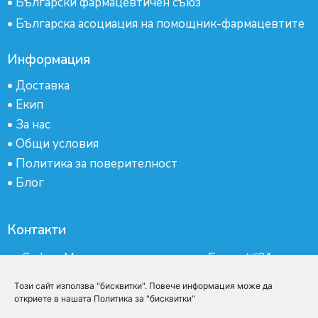
•
Български фармацевтичен съюз
•
Българска асоциация на помощник-фармацевтите
Информация
•
Доставка
•
Екип
•
За нас
•
Общи условия
•
Политика за поверителност
•
Блог
Контакти
гр.София, Манастирски ливади, ж.к.Бокар №21-
партер
Този сайт използва "бисквитки". Повече информация може да
Имейл:
apteka@emed.bg
откриете в нашата Политика за "бисквитки"