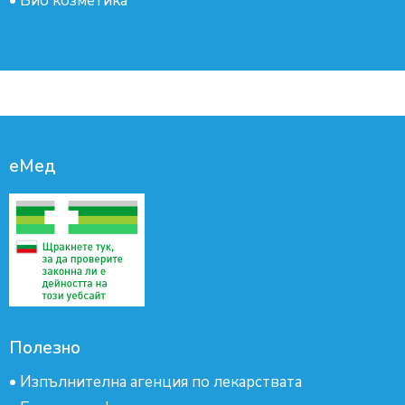
•
Био козметика
еМед
Полезно
•
Изпълнителна агенция по лекарствата