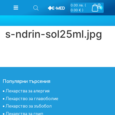
0.00
лв.
(
0
0.00 € )
s-ndrin-sol25ml.jpg
Популярни търсения
•
Лекарства за алергия
•
Лекарство за главоболие
•
Лекарство за зъбобол
•
Лекарства за грип