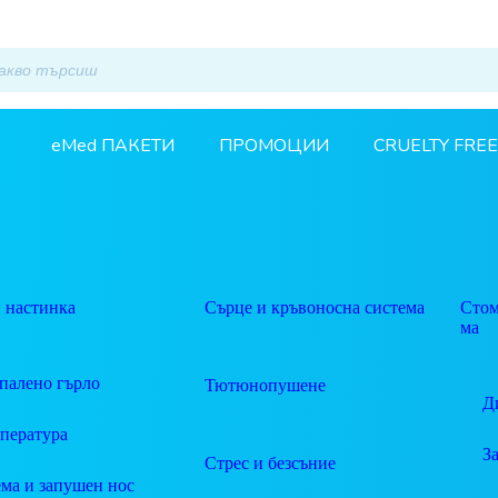
eMed ПАКЕТИ
ПРОМОЦИИ
CRUELTY FREE
 настинка
Сърце и кръвоносна система
Стом
ма
палено гърло
Тютюнопушене
Д
пература
З
Стрес и безсъние
ма и запушен нос