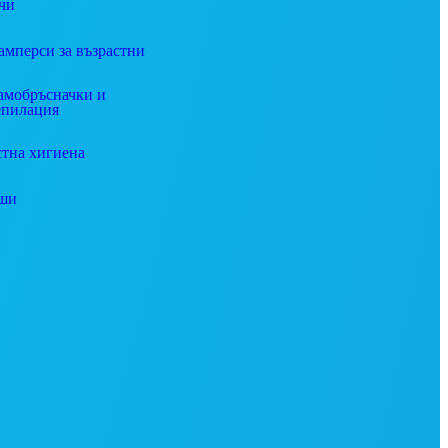
чи
амперси за възрастни
амобръсначки и
епилация
стна хигиена
ши