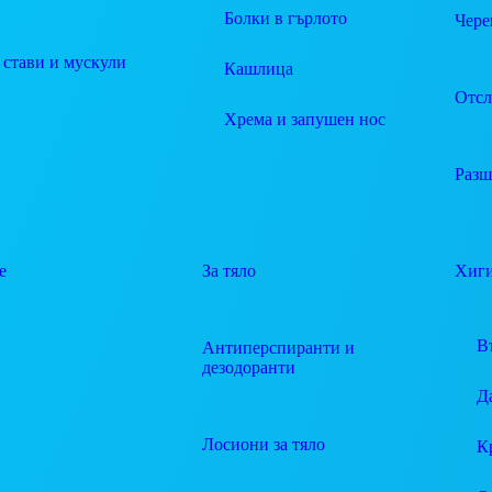
Болки в гърлото
Чере
 стави и мускули
Кашлица
Отсл
Хрема и запушен нос
Разш
е
За тяло
Хиг
В
Антиперспиранти и
дезодоранти
Д
Лосиони за тяло
К