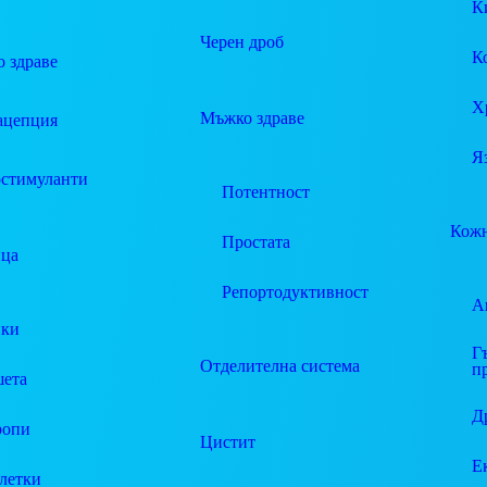
К
Черен дроб
К
 здраве
Х
Мъжко здраве
ацепция
Я
стимуланти
Потентност
Кожн
Простата
ца
Репортодуктивност
А
пки
Г
Отделителна система
п
ета
Д
ропи
Цистит
Е
летки