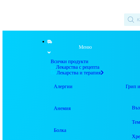
Меню
Всички продукти
Лекарства с рецепта
Лекарства и терапия
Алергии
Грип и
Въз
Анемия
Тем
Болка
Хре