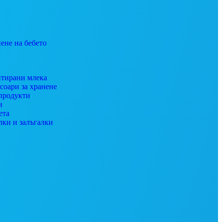
ене на бебето
тирани млека
соари за хранене
продукти
и
ета
лки и залъгалки