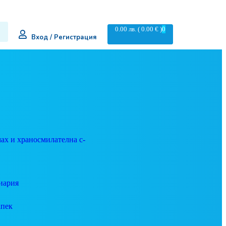
0.00
лв.
( 0.00 € )
0
Вход / Регистрация
ах и храносмилателна с-
иария
апек