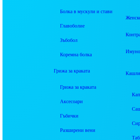
Болка в мускули и стави
Женско
Главоболие
Контр
Зъбобол
Имуно
Коремна болка
Грижа за краката
Кашли
Грижа за краката
Ка
Аксесоари
Саш
Гъбички
Си
Разширени вени
Таб