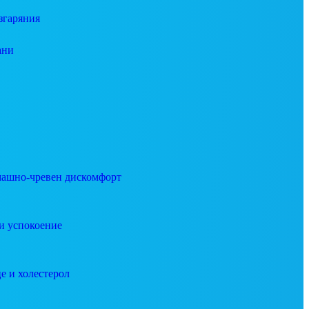
згаряния
ани
ашно-чревен дискомфорт
и успокоение
е и холестерол