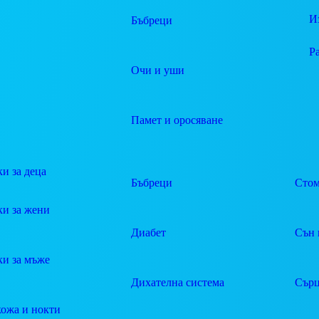
И
Бъбреци
Р
Очи и уши
Памет и оросяване
и за деца
Бъбреци
Стом
ки за жени
Диабет
Сън 
ки за мъже
Дихателна система
Сърц
кожа и нокти