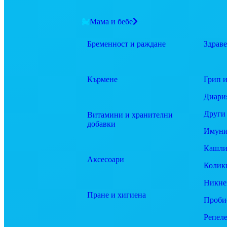
Мама и бебе
Бременност и раждане
Здраве
Кърмене
Грип и
Диари
Други
Витамини и хранителни
добавки
Имуни
Кашли
Аксесоари
Колик
Никне
Пране и хигиена
Проби
Репел