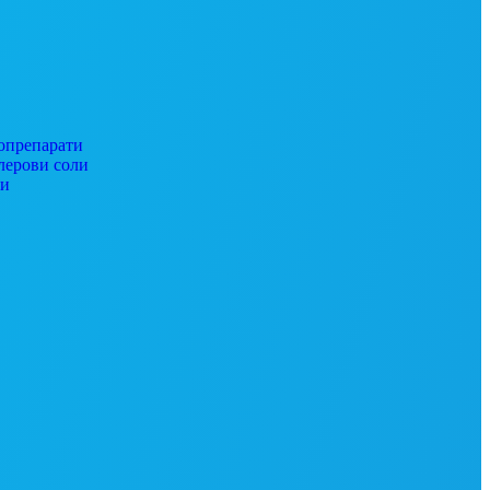
препарати
ерови соли
ги