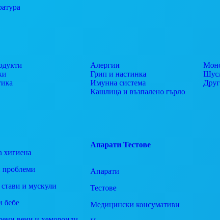
ратура
одукти
Алергии
Моно
ки
Грип и настинка
Шусл
тика
Имунна система
Дру
Кашлица и възпалено гърло
Апарати
Тестове
а хигиена
 проблеми
Апарати
 стави и мускули
Тестове
и бебе
Медицински консумативи
рени вени и хемороиди