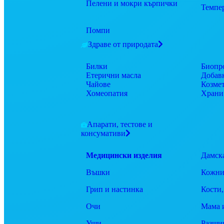
Пелени и мокри кърпички
Темпе
Помпи
Здраве от природата
Билки
Биопр
Етерични масла
Добав
Чайове
Козме
Хомеопатия
Храни
Апарати, тестове и
консумативи
Медицински изделия
Дамск
Въшки
Кожни
Грип и настинка
Кости,
Очи
Мама 
Уши
Разши