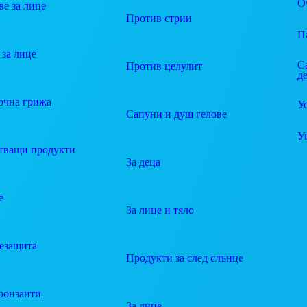
О
е за лице
Против стрии
П
за лице
С
Против целулит
д
очна грижа
У
Сапуни и душ гелове
У
тващи продукти
За деца
е
За лице и тяло
езащита
Продукти за след слънце
ронзанти
За лице