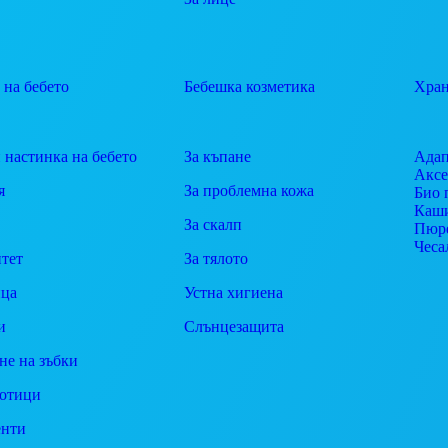
 на бебето
Бебешка козметика
Хран
 настинка на бебето
За къпане
Адап
Аксе
я
За проблемна кожа
Био 
Каш
За скалп
Пюр
Чеса
тет
За тялото
ца
Устна хигиена
и
Слънцезащита
не на зъбки
отици
енти