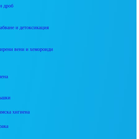
н дроб
абване и детоксикация
ирени вени и хемороиди
иена
ъшки
амска хигиена
рака