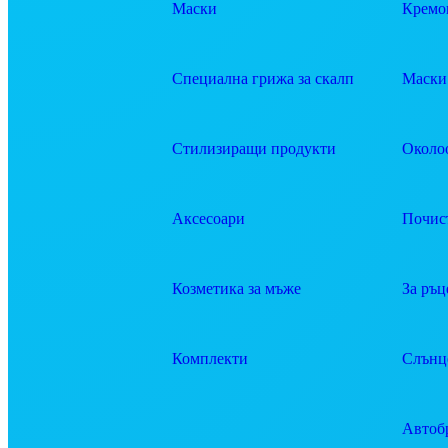
Маски
Кремов
Специална грижа за скалп
Маски 
Стилизиращи продукти
Около
Аксесоари
Почис
Козметика за мъже
За ръц
Комплекти
Слънц
Автоб