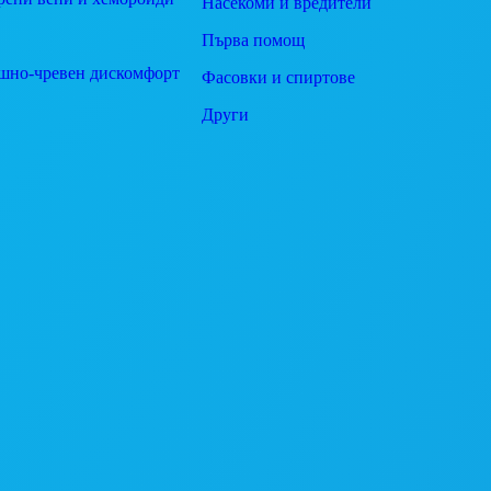
Насекоми и вредители
Първа помощ
шно-чревен дискомфорт
Фасовки и спиртове
Други