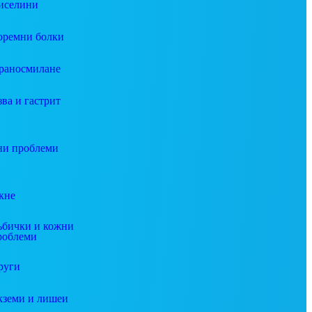
иселини
оремни болки
раносмилане
зва и гастрит
и проблеми
кне
ъбички и кожни
роблеми
руги
кземи и лишеи