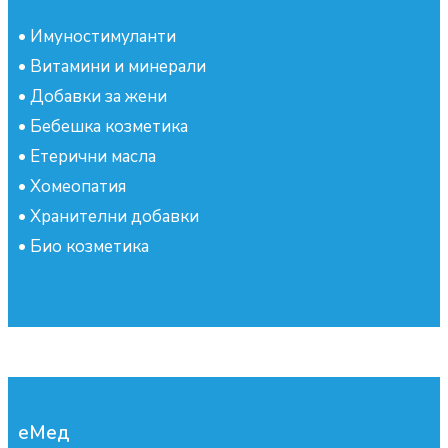
•
Имуностимуланти
•
Витамини и минерали
•
Добавки за жени
•
Бебешка козметика
•
Етерични масла
•
Хомеопатия
•
Хранителни добавки
•
Био козметика
еМед