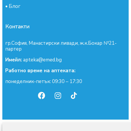
•
Блог
Контакти
гр.София, Манастирски ливади, ж.к.Бокар №21-
партер
Имейл:
apteka@emed.bg
Работно време на аптеката:
понеделник-петък: 09:30 – 17:30
0