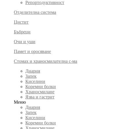
Репортодуктивност
Отделителна система
Цистит
Бъбреци
Очи и уши
Памет и оросяване
Стомах и храносмилателна с-ма
Диария
Запек
Киселини
Коремни болки
Храносмилане
Язва и гастрит
Меню
Диария
Запек
Киселини
Коремни болки
Храносмилане