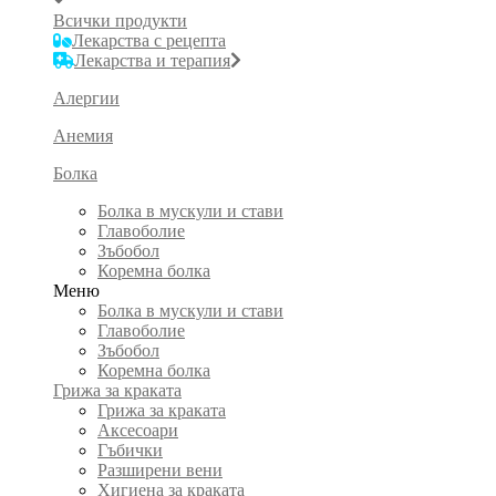
Всички продукти
Лекарства с рецепта
Лекарства и терапия
Алергии
Анемия
Болка
Болка в мускули и стави
Главоболие
Зъбобол
Коремна болка
Меню
Болка в мускули и стави
Главоболие
Зъбобол
Коремна болка
Грижа за краката
Грижа за краката
Аксесоари
Гъбички
Разширени вени
Хигиена за краката