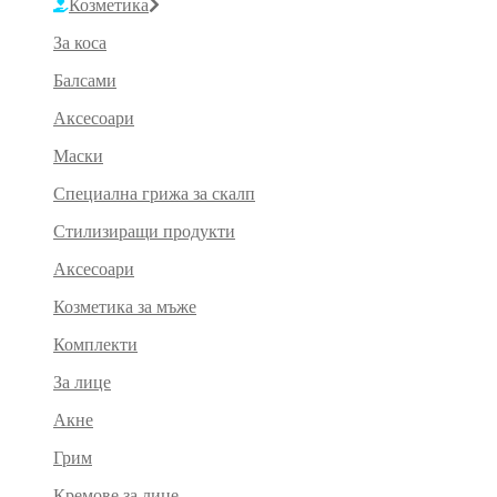
Козметика
За коса
Балсами
Аксесоари
Маски
Специална грижа за скалп
Стилизиращи продукти
Аксесоари
Козметика за мъже
Комплекти
За лице
Акне
Грим
Кремове за лице