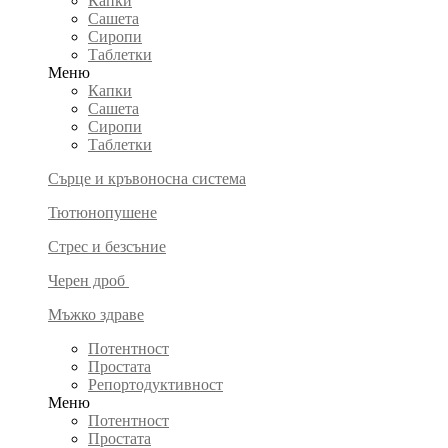
Капки
Сашета
Сиропи
Таблетки
Меню
Капки
Сашета
Сиропи
Таблетки
Сърце и кръвоносна система
Тютюнопушене
Стрес и безсъние
Черен дроб
Мъжко здраве
Потентност
Простата
Репортодуктивност
Меню
Потентност
Простата