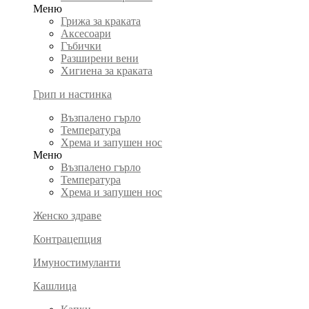
Меню
Грижа за краката
Аксесоари
Гъбички
Разширени вени
Хигиена за краката
Грип и настинка
Възпалено гърло
Температура
Хрема и запушен нос
Меню
Възпалено гърло
Температура
Хрема и запушен нос
Женско здраве
Контрацепция
Имуностимуланти
Кашлица