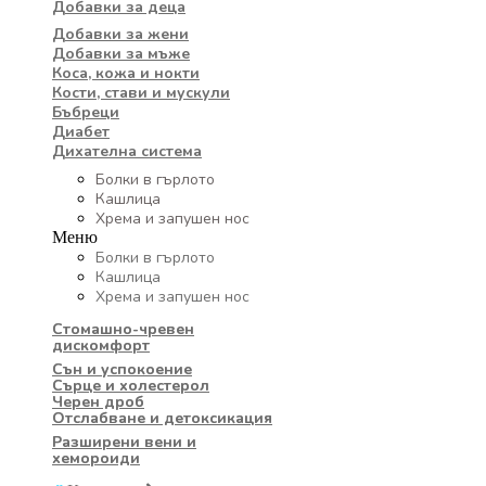
Добавки за деца
Добавки за жени
Добавки за мъже
Коса, кожа и нокти
Кости, стави и мускули
Бъбреци
Диабет
Дихателна система
Болки в гърлото
Кашлица
Хрема и запушен нос
Меню
Болки в гърлото
Кашлица
Хрема и запушен нос
Стомашно-чревен
дискомфорт
Сън и успокоение
Сърце и холестерол
Черен дроб
Отслабване и детоксикация
Разширени вени и
хемороиди