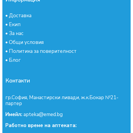
•
Доставка
•
Екип
•
За нас
•
Общи условия
•
Политика за поверителност
•
Блог
Контакти
гр.София, Манастирски ливади, ж.к.Бокар №21-
партер
Имейл:
apteka@emed.bg
Работно време на аптеката: