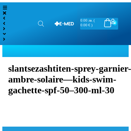
0.00
лв.
(
0
0.00 € )
slantsezashtiten-sprey-garnier
ambre-solaire—kids-swim-
gachette-spf-50–300-ml-30