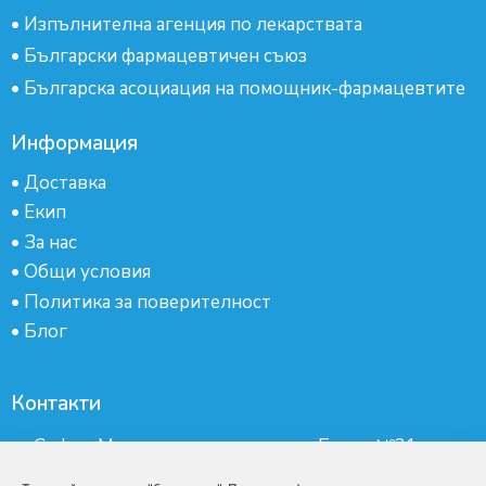
•
Изпълнителна агенция по лекарствата
•
Български фармацевтичен съюз
•
Българска асоциация на помощник-фармацевтите
Информация
•
Доставка
•
Екип
•
За нас
•
Общи условия
•
Политика за поверителност
•
Блог
Контакти
гр.София, Манастирски ливади, ж.к.Бокар №21-
партер