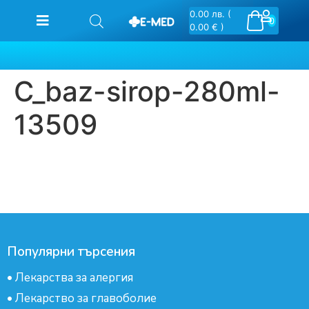
0.00
лв.
(
0
0.00 € )
C_baz-sirop-280ml-
13509
Популярни търсения
•
Лекарства за алергия
•
Лекарство за главоболие