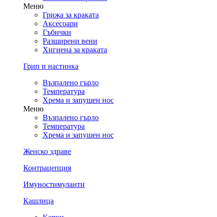
Меню
Грижа за краката
Аксесоари
Гъбички
Разширени вени
Хигиена за краката
Грип и настинка
Възпалено гърло
Температура
Хрема и запушен нос
Меню
Възпалено гърло
Температура
Хрема и запушен нос
Женско здраве
Контрацепция
Имуностимуланти
Кашлица