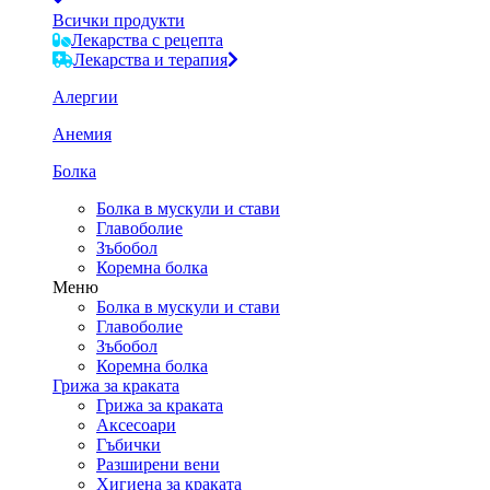
Всички продукти
Лекарства с рецепта
Лекарства и терапия
Алергии
Анемия
Болка
Болка в мускули и стави
Главоболие
Зъбобол
Коремна болка
Меню
Болка в мускули и стави
Главоболие
Зъбобол
Коремна болка
Грижа за краката
Грижа за краката
Аксесоари
Гъбички
Разширени вени
Хигиена за краката