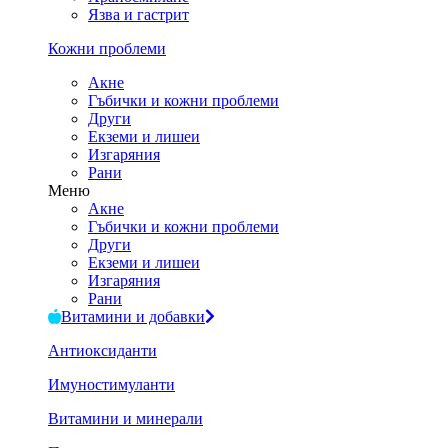
Язва и гастрит
Кожни проблеми
Акне
Гъбички и кожни проблеми
Други
Екземи и лишеи
Изгаряния
Рани
Меню
Акне
Гъбички и кожни проблеми
Други
Екземи и лишеи
Изгаряния
Рани
Витамини и добавки
Антиоксиданти
Имуностимуланти
Витамини и минерали