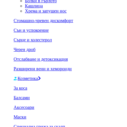
Болки в гърлото
Кашлица
Хрема и запушен нос
Стомашно-чревен дискомфорт
Сън и успокоение
Сърце и холестерол
Черен дроб
Отслабване и детоксикация
Разширени вени и хемороиди
Козметика
За коса
Балсами
Аксесоари
Маски
Специална грижа за скалп