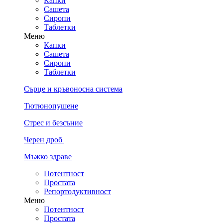
Капки
Сашета
Сиропи
Таблетки
Меню
Капки
Сашета
Сиропи
Таблетки
Сърце и кръвоносна система
Тютюнопушене
Стрес и безсъние
Черен дроб
Мъжко здраве
Потентност
Простата
Репортодуктивност
Меню
Потентност
Простата