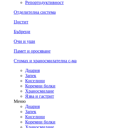
Репортодуктивност
Отделителна система
Цистит
Бъбреци
Очи и уши
Памет и оросяване
Стомах и храносмилателна с-ма
Диария
Запек
Киселини
Коремни болки
Храносмилане
Язва и гастрит
Меню
Диария
Запек
Киселини
Коремни болки
Храносмилане