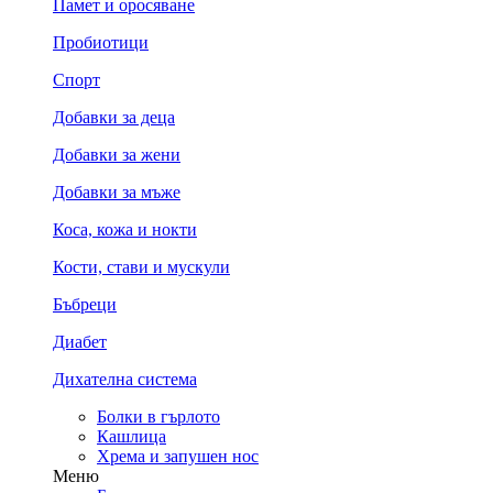
Памет и оросяване
Пробиотици
Спорт
Добавки за деца
Добавки за жени
Добавки за мъже
Коса, кожа и нокти
Кости, стави и мускули
Бъбреци
Диабет
Дихателна система
Болки в гърлото
Кашлица
Хрема и запушен нос
Меню