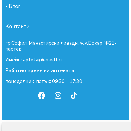
•
Блог
Контакти
гр.София, Манастирски ливади, ж.к.Бокар №21-
партер
Имейл:
apteka@emed.bg
Работно време на аптеката:
понеделник-петък: 09:30 – 17:30
0