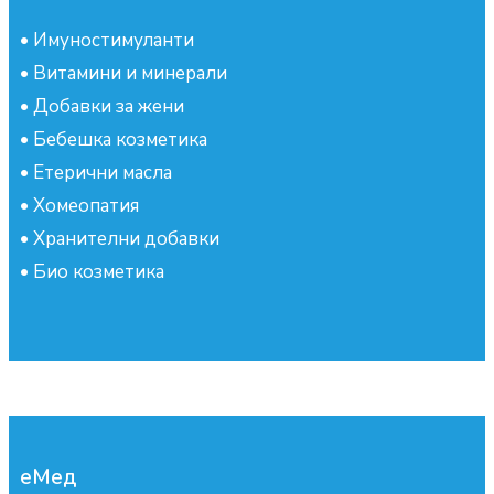
•
Имуностимуланти
•
Витамини и минерали
•
Добавки за жени
•
Бебешка козметика
•
Етерични масла
•
Хомеопатия
•
Хранителни добавки
•
Био козметика
еМед