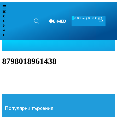
0
0.00
лв.
( 0.00 € )
8798018961438
Популярни търсения