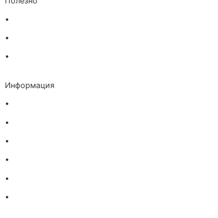
Полезно
•
Изпълнителна агенция по лекарствата
•
Български фармацевтичен съюз
•
Българска асоциация на помощник-фармацевтите
Информация
•
Доставка
•
Екип
•
За нас
•
Общи условия
•
Политика за поверителност
•
Блог