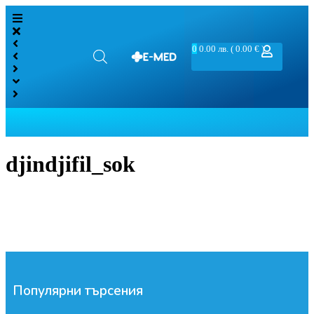
0
0.00
лв.
( 0.00 € )
djindjifil_sok
Популярни търсения