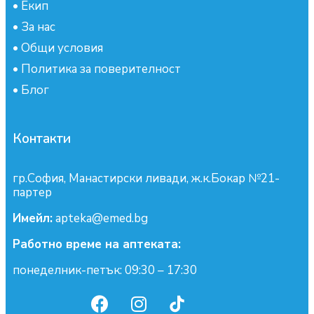
•
Екип
•
За нас
•
Общи условия
•
Политика за поверителност
•
Блог
Контакти
гр.София, Манастирски ливади, ж.к.Бокар №21-
партер
Имейл:
apteka@emed.bg
Работно време на аптеката:
понеделник-петък: 09:30 – 17:30