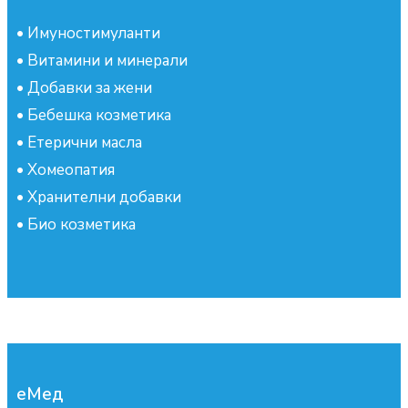
•
Имуностимуланти
•
Витамини и минерали
•
Добавки за жени
•
Бебешка козметика
•
Етерични масла
•
Хомеопатия
•
Хранителни добавки
•
Био козметика
еМед