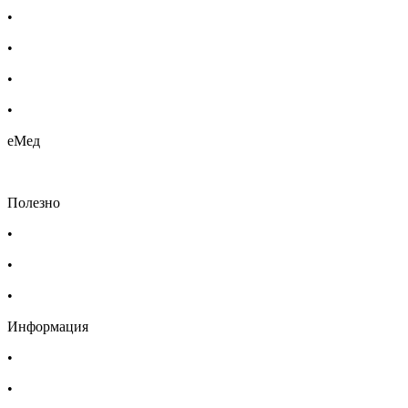
•
Етерични масла
•
Хомеопатия
•
Хранителни добавки
•
Био козметика
еМед
Полезно
•
Изпълнителна агенция по лекарствата
•
Български фармацевтичен съюз
•
Българска асоциация на помощник-фармацевтите
Информация
•
Доставка
•
Екип