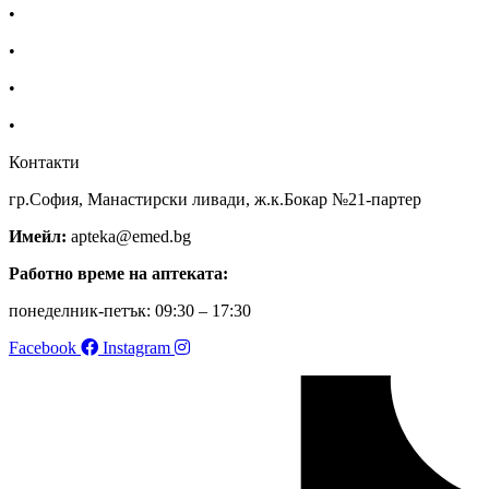
•
За нас
•
Общи условия
•
Политика за поверителност
•
Блог
Контакти
гр.София, Манастирски ливади, ж.к.Бокар №21-партер
Имейл:
apteka@emed.bg
Работно време на аптеката:
понеделник-петък: 09:30 – 17:30
Facebook
Instagram