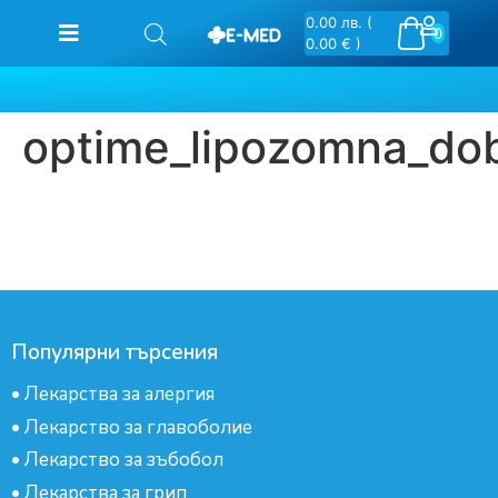
0.00
лв.
(
0
0.00 € )
optime_lipozomna_do
Популярни търсения
•
Лекарства за алергия
•
Лекарство за главоболие
•
Лекарство за зъбобол
•
Лекарства за грип