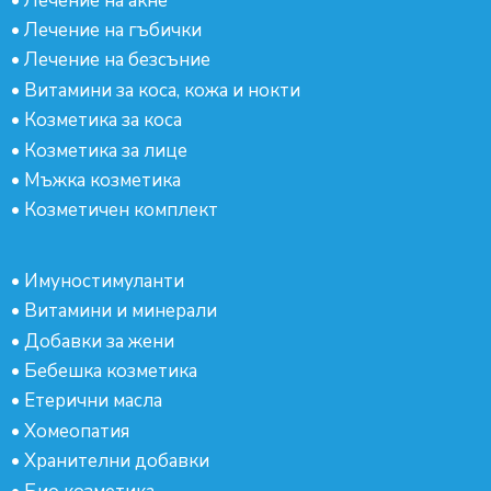
•
Лечение на акне
•
Лечение на гъбички
•
Лечение на безсъние
•
Витамини за коса, кожа и нокти
•
Козметика за коса
•
Козметика за лице
•
Мъжка козметика
•
Козметичен комплект
•
Имуностимуланти
•
Витамини и минерали
•
Добавки за жени
•
Бебешка козметика
•
Етерични масла
•
Хомеопатия
•
Хранителни добавки