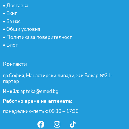
•
Доставка
•
Екип
•
За нас
•
Общи условия
•
Политика за поверителност
•
Блог
Контакти
гр.София, Манастирски ливади, ж.к.Бокар №21-
партер
Имейл:
apteka@emed.bg
Работно време на аптеката:
понеделник-петък: 09:30 – 17:30