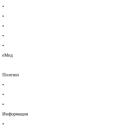
•
Бебешка козметика
•
Етерични масла
•
Хомеопатия
•
Хранителни добавки
•
Био козметика
еМед
Полезно
•
Изпълнителна агенция по лекарствата
•
Български фармацевтичен съюз
•
Българска асоциация на помощник-фармацевтите
Информация
•
Доставка