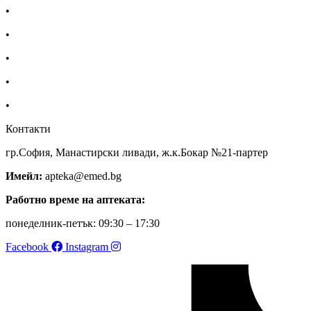
•
Екип
•
За нас
•
Общи условия
•
Политика за поверителност
•
Блог
Контакти
гр.София, Манастирски ливади, ж.к.Бокар №21-партер
Имейл:
apteka@emed.bg
Работно време на аптеката:
понеделник-петък: 09:30 – 17:30
Facebook
Instagram