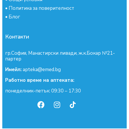
•
Политика за поверителност
•
Блог
Контакти
гр.София, Манастирски ливади, ж.к.Бокар №21-
партер
Имейл:
apteka@emed.bg
Работно време на аптеката:
понеделник-петък: 09:30 – 17:30