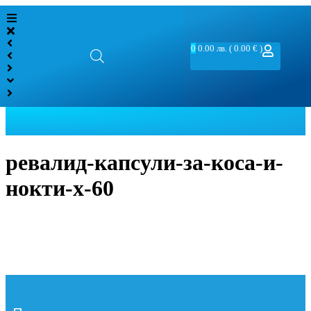
0
0.00
лв.
( 0.00 € )
ревалид-капсули-за-коса-и-
нокти-х-60