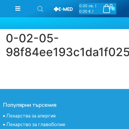
0.00
лв.
(
0
0.00 € )
0-02-05-
98f84ee193c1da1f02
Популярни търсения
•
Лекарства за алергия
•
Лекарство за главоболие