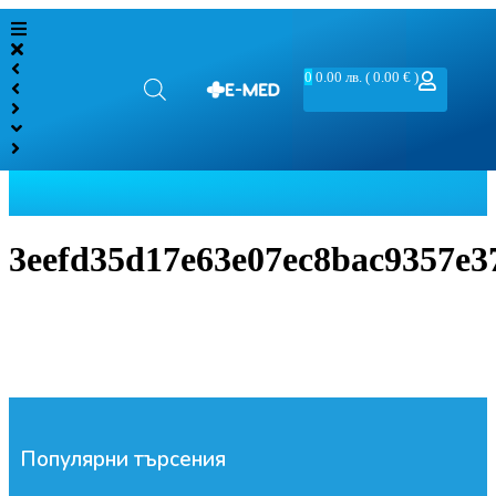
0
0.00
лв.
( 0.00 € )
3eefd35d17e63e07ec8bac9357e3
Популярни търсения