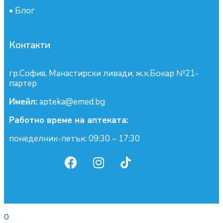
•
Блог
Контакти
гр.София, Манастирски ливади, ж.к.Бокар №21-
партер
Имейл:
apteka@emed.bg
Работно време на аптеката:
понеделник-петък: 09:30 – 17:30
0