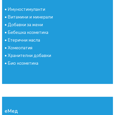
•
Имуностимуланти
•
Витамини и минерали
•
Добавки за жени
•
Бебешка козметика
•
Етерични масла
•
Хомеопатия
•
Хранителни добавки
•
Био козметика
еМед