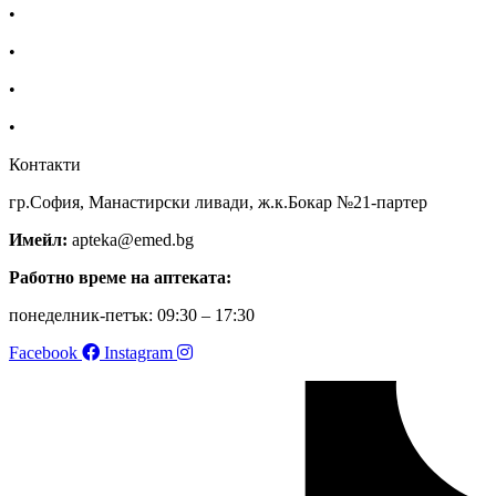
•
За нас
•
Общи условия
•
Политика за поверителност
•
Блог
Контакти
гр.София, Манастирски ливади, ж.к.Бокар №21-партер
Имейл:
apteka@emed.bg
Работно време на аптеката:
понеделник-петък: 09:30 – 17:30
Facebook
Instagram