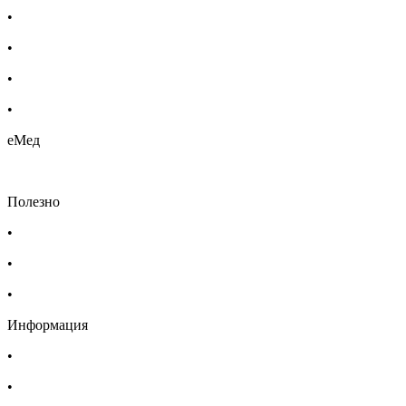
•
Етерични масла
•
Хомеопатия
•
Хранителни добавки
•
Био козметика
еМед
Полезно
•
Изпълнителна агенция по лекарствата
•
Български фармацевтичен съюз
•
Българска асоциация на помощник-фармацевтите
Информация
•
Доставка
•
Екип