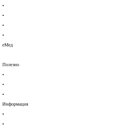
•
Етерични масла
•
Хомеопатия
•
Хранителни добавки
•
Био козметика
еМед
Полезно
•
Изпълнителна агенция по лекарствата
•
Български фармацевтичен съюз
•
Българска асоциация на помощник-фармацевтите
Информация
•
Доставка
•
Екип