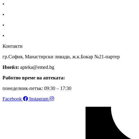
•
За нас
•
Общи условия
•
Политика за поверителност
•
Блог
Контакти
гр.София, Манастирски ливади, ж.к.Бокар №21-партер
Имейл:
apteka@emed.bg
Работно време на аптеката:
понеделник-петък: 09:30 – 17:30
Facebook
Instagram