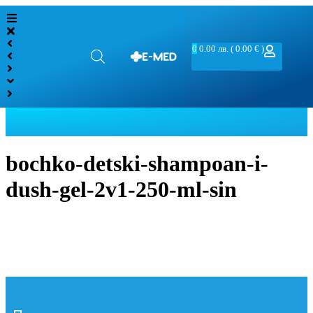
0
0.00
лв.
( 0.00 € )
bochko-detski-shampoan-i-
dush-gel-2v1-250-ml-sin