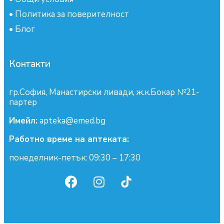
•
Политика за поверителност
•
Блог
Контакти
гр.София, Манастирски ливади, ж.к.Бокар №21-
партер
Имейл:
apteka@emed.bg
Работно време на аптеката:
понеделник-петък: 09:30 – 17:30