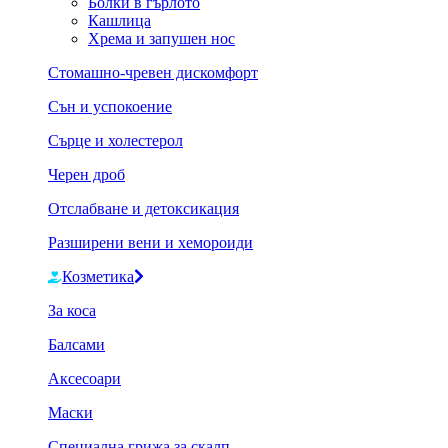
Болки в гърлото
Кашлица
Хрема и запушен нос
Стомашно-чревен дискомфорт
Сън и успокоение
Сърце и холестерол
Черен дроб
Отслабване и детоксикация
Разширени вени и хемороиди
Козметика
За коса
Балсами
Аксесоари
Маски
Специална грижа за скалп