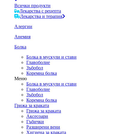
Всички продукти
Лекарства с рецепта
Лекарства и терапия
Алергии
Анемия
Болка
Болка в мускули и стави
Главоболие
Зъбобол
Коремна болка
Меню
Болка в мускули и стави
Главоболие
Зъбобол
Коремна болка
Грижа за краката
Грижа за краката
Аксесоари
Гъбички
Разширени вени
Хигиена за краката