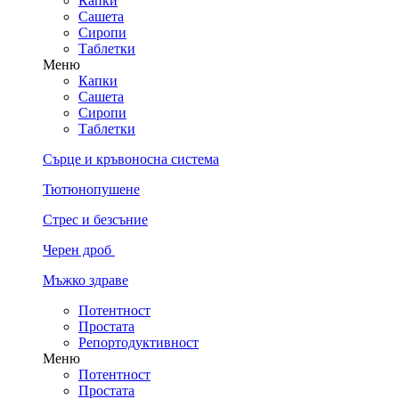
Капки
Сашета
Сиропи
Таблетки
Меню
Капки
Сашета
Сиропи
Таблетки
Сърце и кръвоносна система
Тютюнопушене
Стрес и безсъние
Черен дроб
Мъжко здраве
Потентност
Простата
Репортодуктивност
Меню
Потентност
Простата