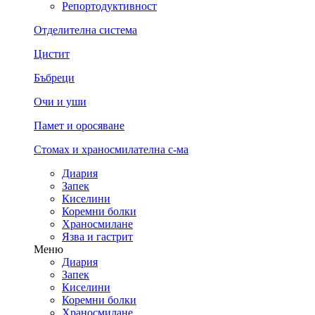
Репортодуктивност
Отделителна система
Цистит
Бъбреци
Очи и уши
Памет и оросяване
Стомах и храносмилателна с-ма
Диария
Запек
Киселини
Коремни болки
Храносмилане
Язва и гастрит
Меню
Диария
Запек
Киселини
Коремни болки
Храносмилане