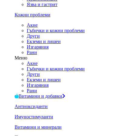
Язва и гастрит
Кожни проблеми
Акне
Гъбички и кожни проблеми
Други
Екземи и лишеи
Изгаряния
Рани
Меню
Акне
Гъбички и кожни проблеми
Други
Екземи и лишеи
Изгаряния
Рани
Витамини и добавки
Антиоксиданти
Имуностимуланти
Витамини и минерали