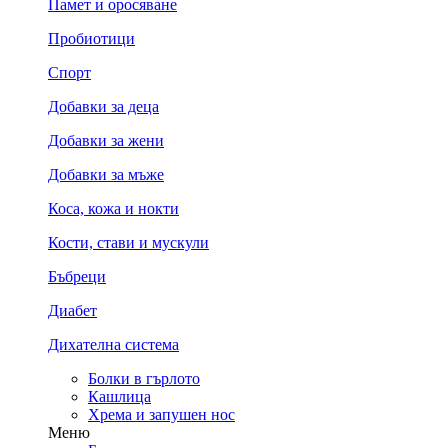
Памет и оросяване
Пробиотици
Спорт
Добавки за деца
Добавки за жени
Добавки за мъже
Коса, кожа и нокти
Кости, стави и мускули
Бъбреци
Диабет
Дихателна система
Болки в гърлото
Кашлица
Хрема и запушен нос
Меню