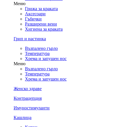
Меню
Грижа за краката
Аксесоари
Гъбички
Разширени вени
Хигиена за краката
Грип и настинка
Възпалено гърло
Температура
Хрема и запушен нос
Меню
Възпалено гърло
Температура
Хрема и запушен нос
Женско здраве
Контрацепция
Имуностимуланти
Кашлица