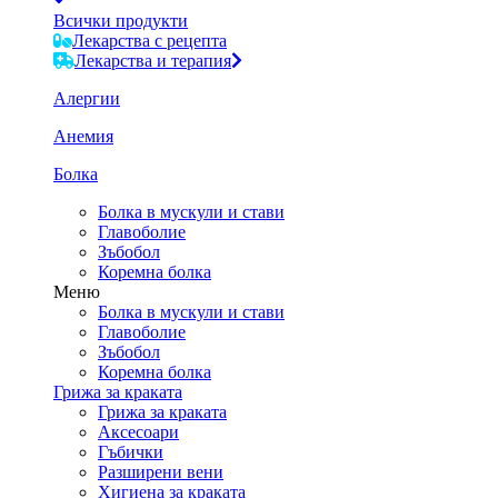
Всички продукти
Лекарства с рецепта
Лекарства и терапия
Алергии
Анемия
Болка
Болка в мускули и стави
Главоболие
Зъбобол
Коремна болка
Меню
Болка в мускули и стави
Главоболие
Зъбобол
Коремна болка
Грижа за краката
Грижа за краката
Аксесоари
Гъбички
Разширени вени
Хигиена за краката