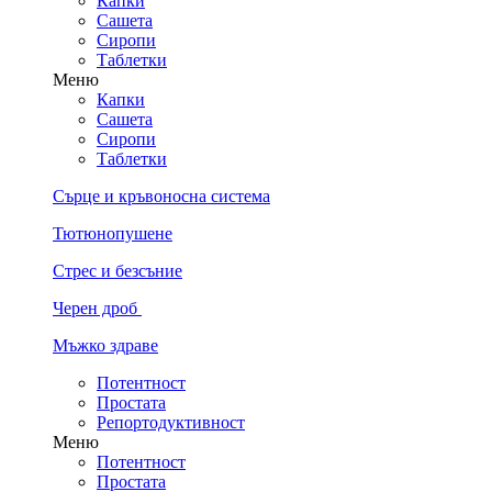
Капки
Сашета
Сиропи
Таблетки
Меню
Капки
Сашета
Сиропи
Таблетки
Сърце и кръвоносна система
Тютюнопушене
Стрес и безсъние
Черен дроб
Мъжко здраве
Потентност
Простата
Репортодуктивност
Меню
Потентност
Простата