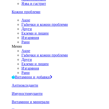
Язва и гастрит
Кожни проблеми
Акне
Гъбички и кожни проблеми
Други
Екземи и лишеи
Изгаряния
Рани
Меню
Акне
Гъбички и кожни проблеми
Други
Екземи и лишеи
Изгаряния
Рани
Витамини и добавки
Антиоксиданти
Имуностимуланти
Витамини и минерали