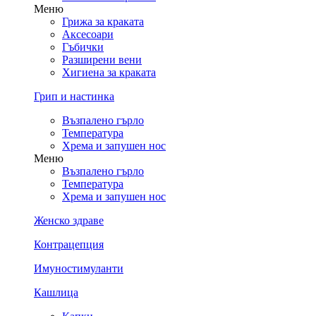
Меню
Грижа за краката
Аксесоари
Гъбички
Разширени вени
Хигиена за краката
Грип и настинка
Възпалено гърло
Температура
Хрема и запушен нос
Меню
Възпалено гърло
Температура
Хрема и запушен нос
Женско здраве
Контрацепция
Имуностимуланти
Кашлица