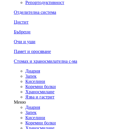
Репортодуктивност
Отделителна система
Цистит
Бъбреци
Очи и уши
Памет и оросяване
Стомах и храносмилателна с-ма
Диария
Запек
Киселини
Коремни болки
Храносмилане
Язва и гастрит
Меню
Диария
Запек
Киселини
Коремни болки
Храносмилане