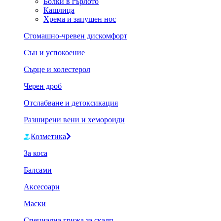
Болки в гърлото
Кашлица
Хрема и запушен нос
Стомашно-чревен дискомфорт
Сън и успокоение
Сърце и холестерол
Черен дроб
Отслабване и детоксикация
Разширени вени и хемороиди
Козметика
За коса
Балсами
Аксесоари
Маски
Специална грижа за скалп