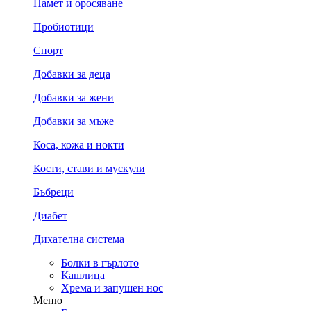
Памет и оросяване
Пробиотици
Спорт
Добавки за деца
Добавки за жени
Добавки за мъже
Коса, кожа и нокти
Кости, стави и мускули
Бъбреци
Диабет
Дихателна система
Болки в гърлото
Кашлица
Хрема и запушен нос
Меню