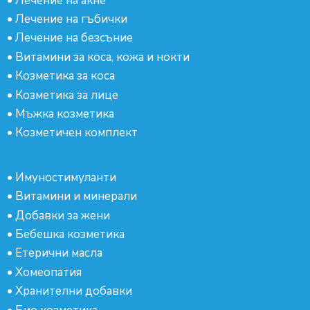
•
Лечение на акне
•
Лечение на гъбички
•
Лечение на безсъние
•
Витамини за коса, кожа и нокти
•
Козметика за коса
•
Козметика за лице
•
Мъжка козметика
•
Козметичен комплект
•
Имуностимуланти
•
Витамини и минерали
•
Добавки за жени
•
Бебешка козметика
•
Етерични масла
•
Хомеопатия
•
Хранителни добавки