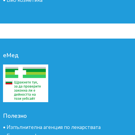
•
Био козметика
еМед
Полезно
•
Изпълнителна агенция по лекарствата