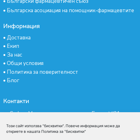
•
Български фармацевтичен съюз
•
Българска асоциация на помощник-фармацевтите
Информация
•
Доставка
•
Екип
•
За нас
•
Общи условия
•
Политика за поверителност
•
Блог
Контакти
гр.София, Манастирски ливади, ж.к.Бокар №21-
партер
Този сайт използва "бисквитки". Повече информация може да
Имейл:
apteka@emed.bg
откриете в нашата Политика за "бисквитки"