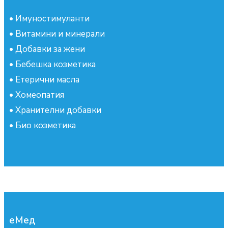
•
Имуностимуланти
•
Витамини и минерали
•
Добавки за жени
•
Бебешка козметика
•
Етерични масла
•
Хомеопатия
•
Хранителни добавки
•
Био козметика
еМед