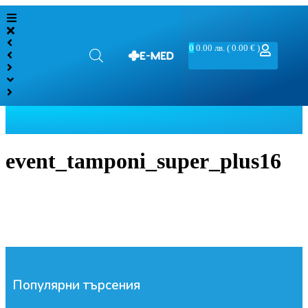
0
0.00
лв.
( 0.00 € )
event_tamponi_super_plus16
Популярни търсения