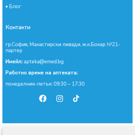
•
Блог
Контакти
гр.София, Манастирски ливади, ж.к.Бокар №21-
партер
Имейл:
apteka@emed.bg
Работно време на аптеката:
понеделник-петък: 09:30 – 17:30
0