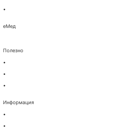
•
Био козметика
еМед
Полезно
•
Изпълнителна агенция по лекарствата
•
Български фармацевтичен съюз
•
Българска асоциация на помощник-фармацевтите
Информация
•
Доставка
•
Екип