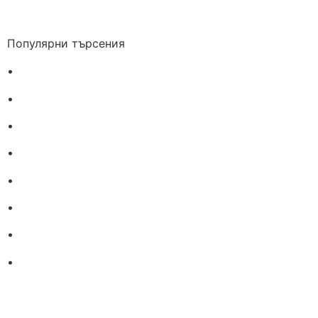
Популярни търсения
•
Лекарства за алергия
•
Лекарство за главоболие
•
Лекарство за зъбобол
•
Лекарства за грип
•
Лекарства за възпалено гърло
•
Лекарства за температура
•
Лечение на хрема
•
Лекарства за кашлица