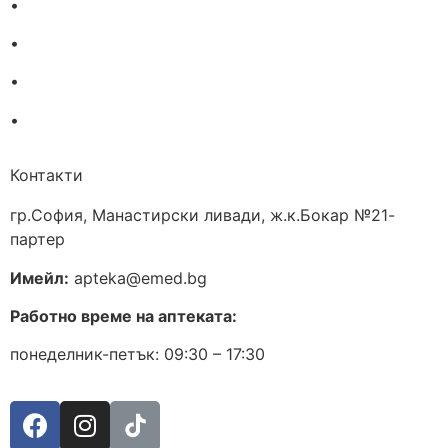
•
За нас
•
Общи условия
•
Политика за поверителност
•
Блог
Контакти
гр.София, Манастирски ливади, ж.к.Бокар №21-
партер
Имейл:
apteka@emed.bg
Работно време на аптеката:
понеделник-петък: 09:30 – 17:30