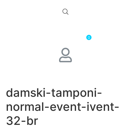
0.00
лв.
( 0.00 € )
0
damski-tamponi-
normal-event-ivent-
32-br