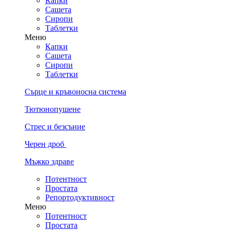
Капки
Сашета
Сиропи
Таблетки
Меню
Капки
Сашета
Сиропи
Таблетки
Сърце и кръвоносна система
Тютюнопушене
Стрес и безсъние
Черен дроб
Мъжко здраве
Потентност
Простата
Репортодуктивност
Меню
Потентност
Простата