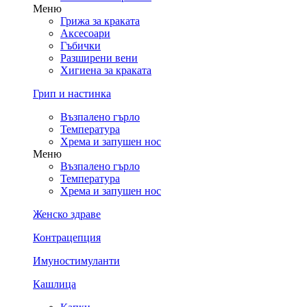
Меню
Грижа за краката
Аксесоари
Гъбички
Разширени вени
Хигиена за краката
Грип и настинка
Възпалено гърло
Температура
Хрема и запушен нос
Меню
Възпалено гърло
Температура
Хрема и запушен нос
Женско здраве
Контрацепция
Имуностимуланти
Кашлица