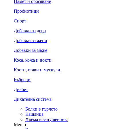
Памет и оросяване
Пробиотици
Спорт
Добавки за деца
Добавки за жени
Добавки за мъже
Коса, кожа и нокти
Кости, стави и мускули
Бъбреци
Диабет
Дихателна система
Болки в гърлото
Кашлица
Хрема и запушен нос
Меню