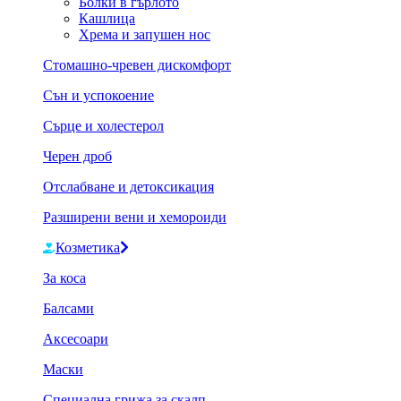
Болки в гърлото
Кашлица
Хрема и запушен нос
Стомашно-чревен дискомфорт
Сън и успокоение
Сърце и холестерол
Черен дроб
Отслабване и детоксикация
Разширени вени и хемороиди
Козметика
За коса
Балсами
Аксесоари
Маски
Специална грижа за скалп