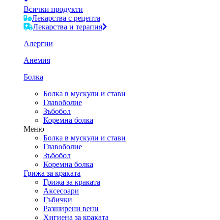
Всички продукти
Лекарства с рецепта
Лекарства и терапия
Алергии
Анемия
Болка
Болка в мускули и стави
Главоболие
Зъбобол
Коремна болка
Меню
Болка в мускули и стави
Главоболие
Зъбобол
Коремна болка
Грижа за краката
Грижа за краката
Аксесоари
Гъбички
Разширени вени
Хигиена за краката