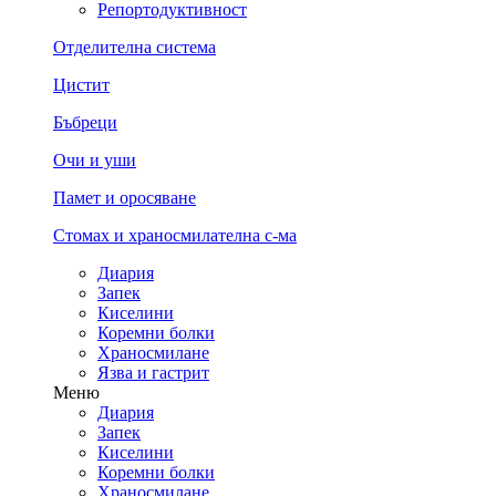
Репортодуктивност
Отделителна система
Цистит
Бъбреци
Очи и уши
Памет и оросяване
Стомах и храносмилателна с-ма
Диария
Запек
Киселини
Коремни болки
Храносмилане
Язва и гастрит
Меню
Диария
Запек
Киселини
Коремни болки
Храносмилане