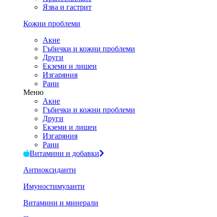
Язва и гастрит
Кожни проблеми
Акне
Гъбички и кожни проблеми
Други
Екземи и лишеи
Изгаряния
Рани
Меню
Акне
Гъбички и кожни проблеми
Други
Екземи и лишеи
Изгаряния
Рани
Витамини и добавки
Антиоксиданти
Имуностимуланти
Витамини и минерали