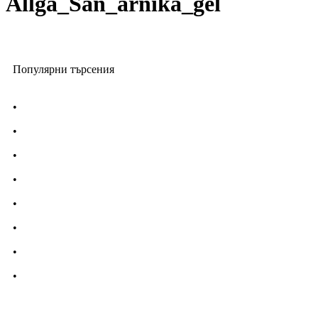
Allga_San_arnika_gel
Популярни търсения
•
Лекарства за алергия
•
Лекарство за главоболие
•
Лекарство за зъбобол
•
Лекарства за грип
•
Лекарства за възпалено гърло
•
Лекарства за температура
•
Лечение на хрема
•
Лекарства за кашлица