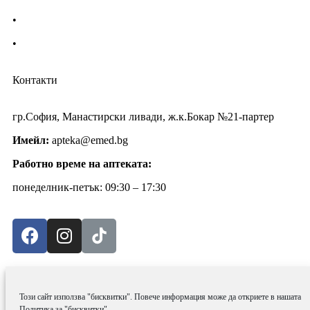
•
Политика за поверителност
•
Блог
Контакти
гр.София, Манастирски ливади, ж.к.Бокар №21-партер
Имейл:
apteka@emed.bg
Работно време на аптеката:
понеделник-петък: 09:30 – 17:30
0
Кошница
Този сайт използва "бисквитки". Повече информация може да откриете в нашата
Политика за "бисквитки"