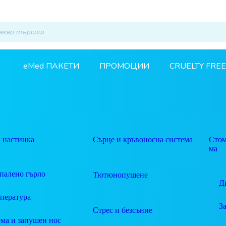
eMed ПАКЕТИ
ПРОМОЦИИ
CRUELTY FREE
 настинка
Сърце и кръвоносна система
Стом
ма
палено гърло
Тютюнопушене
Д
пература
З
Стрес и безсъние
ма и запушен нос