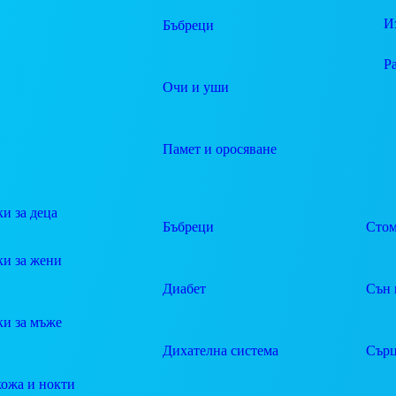
И
Бъбреци
Р
Очи и уши
Памет и оросяване
и за деца
Бъбреци
Стом
ки за жени
Диабет
Сън 
ки за мъже
Дихателна система
Сърц
кожа и нокти