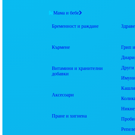
Мама и бебе
Бременност и раждане
Здраве
Кърмене
Грип и
Диари
Други
Витамини и хранителни
добавки
Имуни
Кашли
Аксесоари
Колик
Никне
Пране и хигиена
Проби
Репел