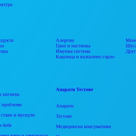
ратура
одукти
Алергии
Моно
ки
Грип и настинка
Шусл
тика
Имунна система
Дру
Кашлица и възпалено гърло
Апарати
Тестове
а хигиена
 проблеми
Апарати
 стави и мускули
Тестове
и бебе
Медицински консумативи
рени вени и хемороиди