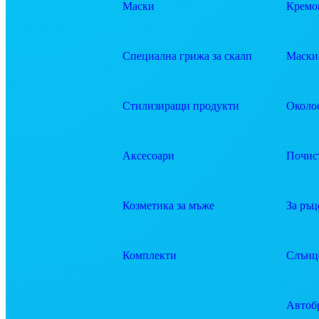
Маски
Кремов
Специална грижа за скалп
Маски 
Стилизиращи продукти
Около
Аксесоари
Почис
Козметика за мъже
За ръц
Комплекти
Слънц
Автоб