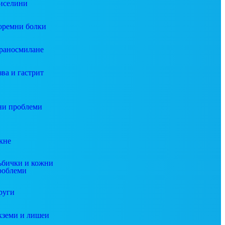
иселини
оремни болки
раносмилане
зва и гастрит
и проблеми
кне
ъбички и кожни
роблеми
руги
кземи и лишеи