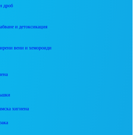
н дроб
абване и детоксикация
ирени вени и хемороиди
иена
ъшки
амска хигиена
рака