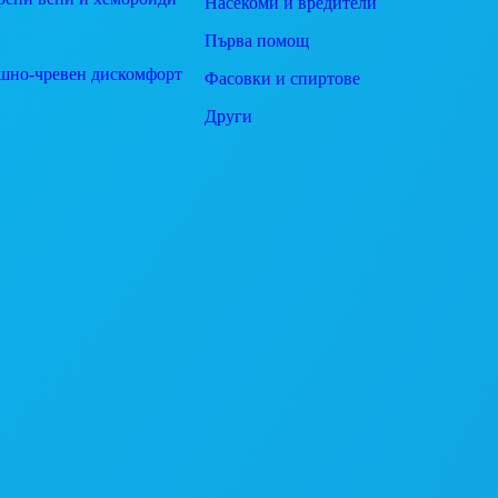
Насекоми и вредители
Първа помощ
шно-чревен дискомфорт
Фасовки и спиртове
Други