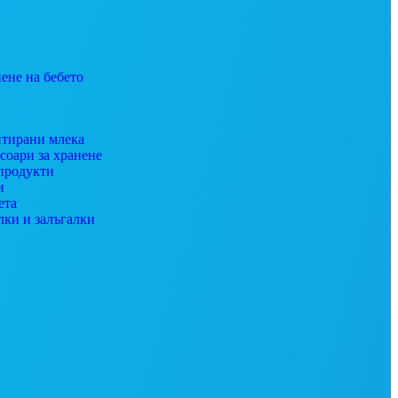
ене на бебето
тирани млека
соари за хранене
продукти
и
ета
лки и залъгалки