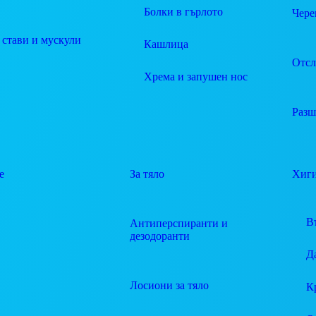
Болки в гърлото
Чере
 стави и мускули
Кашлица
Отсл
Хрема и запушен нос
Разш
е
За тяло
Хиг
В
Антиперспиранти и
дезодоранти
Д
Лосиони за тяло
К