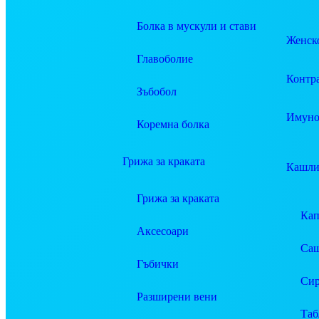
Болка в мускули и стави
Женско
Главоболие
Контр
Зъбобол
Имуно
Коремна болка
Грижа за краката
Кашли
Грижа за краката
Ка
Аксесоари
Саш
Гъбички
Си
Разширени вени
Таб