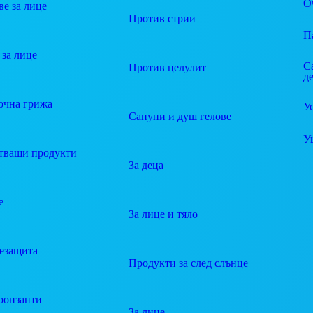
О
е за лице
Против стрии
П
за лице
С
Против целулит
д
очна грижа
У
Сапуни и душ гелове
У
тващи продукти
За деца
е
За лице и тяло
езащита
Продукти за след слънце
ронзанти
За лице