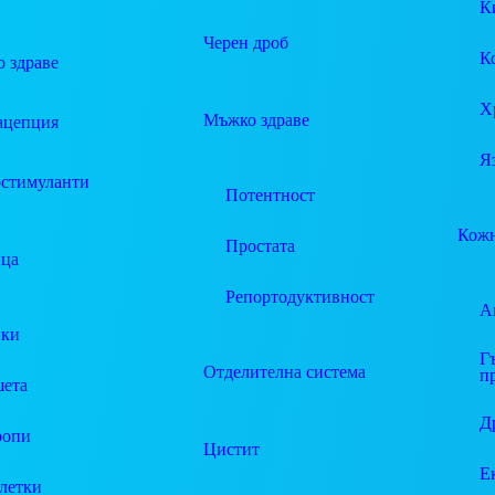
К
Черен дроб
К
 здраве
Х
Мъжко здраве
ацепция
Я
стимуланти
Потентност
Кожн
Простата
ца
Репортодуктивност
А
пки
Г
Отделителна система
п
ета
Д
ропи
Цистит
Е
летки