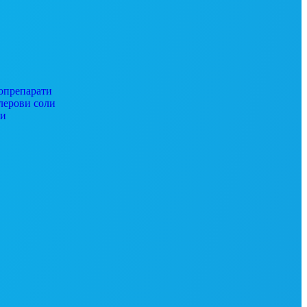
препарати
ерови соли
ги