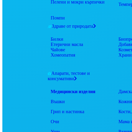
Пелени и мокри кърпички
Темпе
Помпи
Здраве от природата
Билки
Биопр
Етерични масла
Добав
Чайове
Козме
Хомеопатия
Храни
Апарати, тестове и
консумативи
Медицински изделия
Дамск
Въшки
Кожни
Грип и настинка
Кости,
Очи
Мама 
Уши
Разши