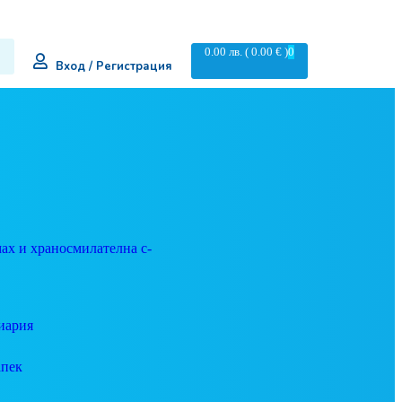
0.00
лв.
( 0.00 € )
0
Вход / Регистрация
ах и храносмилателна с-
иария
апек