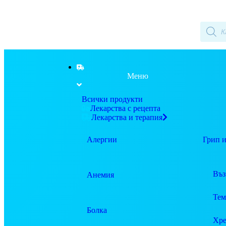
Меню
Всички продукти
Лекарства с рецепта
Лекарства и терапия
Алергии
Грип и
Въз
Анемия
Тем
Болка
Хре