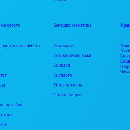
 на бебето
Бебешка козметика
Хран
 настинка на бебето
За къпане
Адап
Аксе
я
За проблемна кожа
Био 
Каш
За скалп
Пюр
Чеса
тет
За тялото
ца
Устна хигиена
и
Слънцезащита
не на зъбки
отици
енти