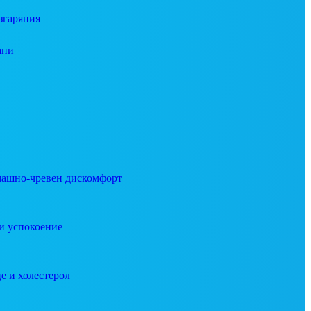
згаряния
ани
ашно-чревен дискомфорт
и успокоение
е и холестерол