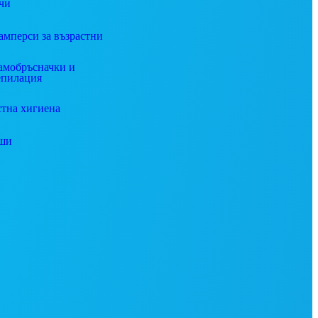
чи
амперси за възрастни
амобръсначки и
епилация
стна хигиена
ши