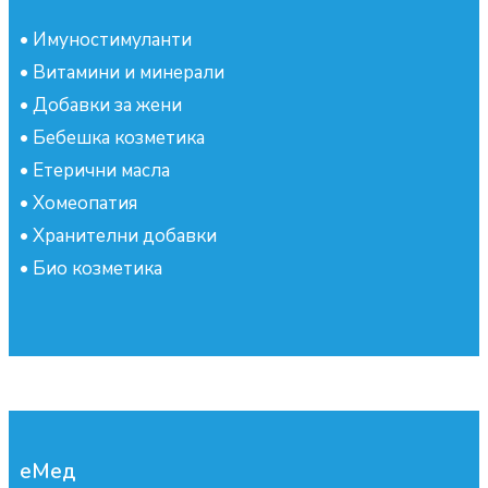
•
Имуностимуланти
•
Витамини и минерали
•
Добавки за жени
•
Бебешка козметика
•
Етерични масла
•
Хомеопатия
•
Хранителни добавки
•
Био козметика
еМед