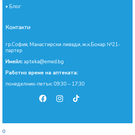
•
Блог
Контакти
гр.София, Манастирски ливади, ж.к.Бокар №21-
партер
Имейл:
apteka@emed.bg
Работно време на аптеката:
понеделник-петък: 09:30 – 17:30
0