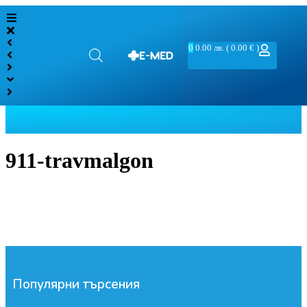
0
0.00
лв.
( 0.00 € )
911-travmalgon
Популярни търсения