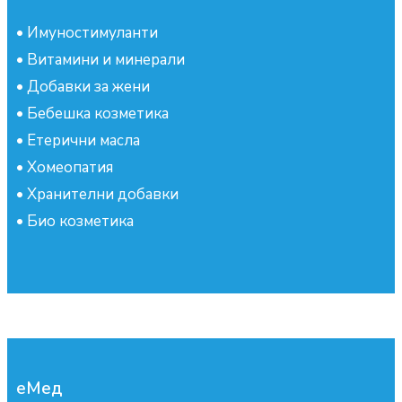
•
Имуностимуланти
•
Витамини и минерали
•
Добавки за жени
•
Бебешка козметика
•
Етерични масла
•
Хомеопатия
•
Хранителни добавки
•
Био козметика
еМед