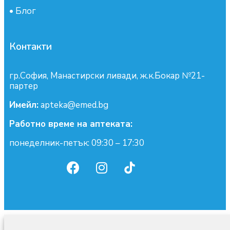
•
Блог
Контакти
гр.София, Манастирски ливади, ж.к.Бокар №21-
партер
Имейл:
apteka@emed.bg
Работно време на аптеката:
понеделник-петък: 09:30 – 17:30
0