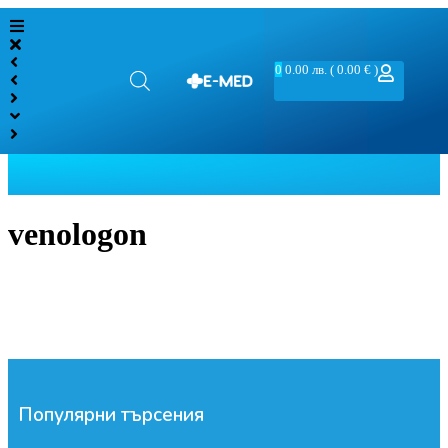
0
0.00
лв.
( 0.00 € )
venologon
Популярни търсения