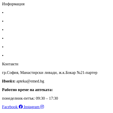
Информация
•
Доставка
•
Екип
•
За нас
•
Общи условия
•
Политика за поверителност
•
Блог
Контакти
гр.София, Манастирски ливади, ж.к.Бокар №21-партер
Имейл:
apteka@emed.bg
Работно време на аптеката:
понеделник-петък: 09:30 – 17:30
Facebook
Instagram