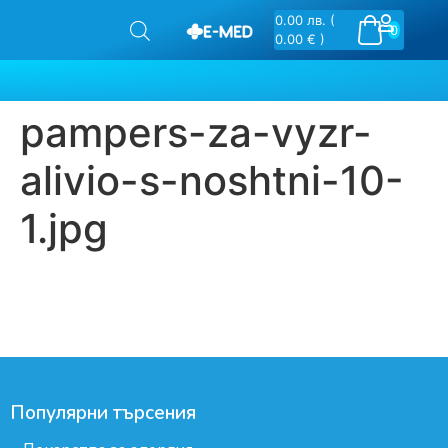
0.00
лв.
(
0
0.00 € )
pampers-za-vyzr-
alivio-s-noshtni-10-
1.jpg
Популярни търсения