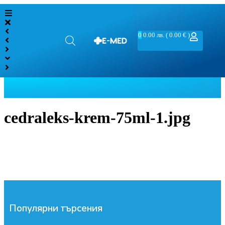
0
0.00
лв.
( 0.00 € )
cedraleks-krem-75ml-1.jpg
Популярни търсения