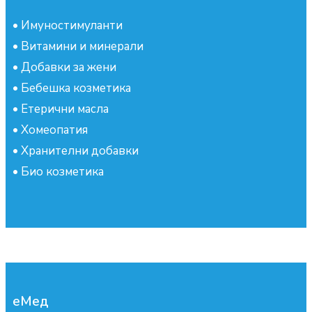
•
Имуностимуланти
•
Витамини и минерали
•
Добавки за жени
•
Бебешка козметика
•
Етерични масла
•
Хомеопатия
•
Хранителни добавки
•
Био козметика
еМед