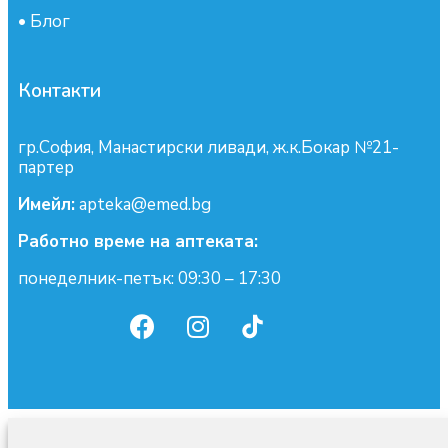
•
Блог
Контакти
гр.София, Манастирски ливади, ж.к.Бокар №21-
партер
Имейл:
apteka@emed.bg
Работно време на аптеката:
понеделник-петък: 09:30 – 17:30
0