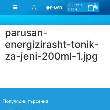
0.00
лв.
(
0
0.00 € )
parusan-
energizirasht-tonik-
za-jeni-200ml-1.jpg
Популярни търсения