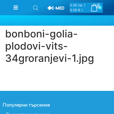
0.00
лв.
(
0
0.00 € )
bonboni-golia-
plodovi-vits-
34groranjevi-1.jpg
Популярни търсения