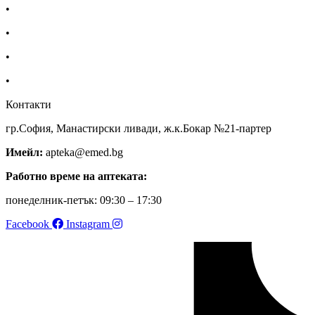
•
За нас
•
Общи условия
•
Политика за поверителност
•
Блог
Контакти
гр.София, Манастирски ливади, ж.к.Бокар №21-партер
Имейл:
apteka@emed.bg
Работно време на аптеката:
понеделник-петък: 09:30 – 17:30
Facebook
Instagram