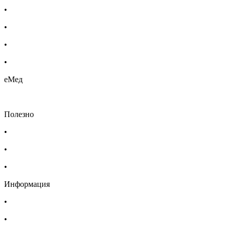
•
Етерични масла
•
Хомеопатия
•
Хранителни добавки
•
Био козметика
еМед
Полезно
•
Изпълнителна агенция по лекарствата
•
Български фармацевтичен съюз
•
Българска асоциация на помощник-фармацевтите
Информация
•
Доставка
•
Екип