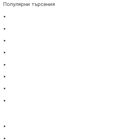
Популярни търсения
•
Лекарства за алергия
•
Лекарство за главоболие
•
Лекарство за зъбобол
•
Лекарства за грип
•
Лекарства за възпалено гърло
•
Лекарства за температура
•
Лечение на хрема
•
Лекарства за кашлица
•
Лечение на разширени вени
•
Лекарства за болка в мускули и стави