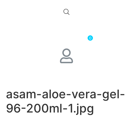
0.00
лв.
( 0.00 € )
0
asam-aloe-vera-gel-
96-200ml-1.jpg