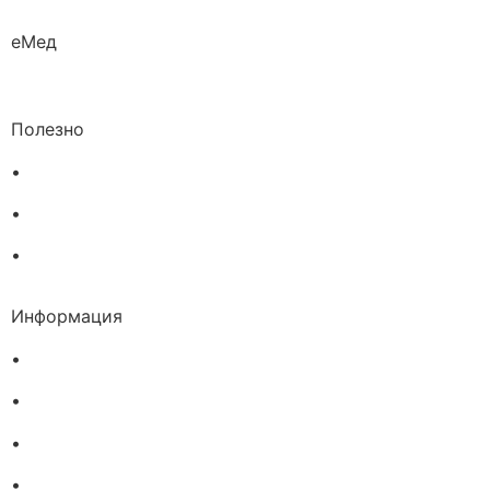
еМед
Полезно
•
Изпълнителна агенция по лекарствата
•
Български фармацевтичен съюз
•
Българска асоциация на помощник-фармацевтите
Информация
•
Доставка
•
Екип
•
За нас
•
Общи условия