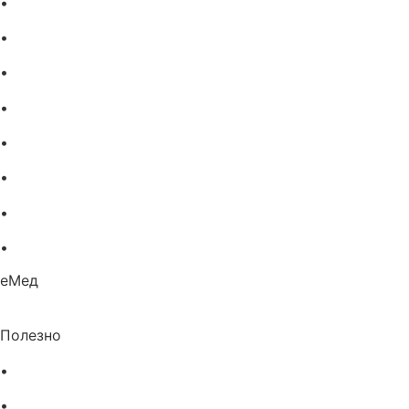
•
Имуностимуланти
•
Витамини и минерали
•
Добавки за жени
•
Бебешка козметика
•
Етерични масла
•
Хомеопатия
•
Хранителни добавки
•
Био козметика
еМед
Полезно
•
Изпълнителна агенция по лекарствата
•
Български фармацевтичен съюз