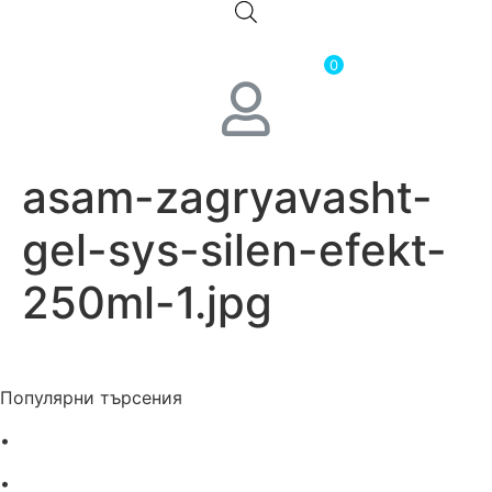
0.00
лв.
( 0.00 € )
0
asam-zagryavasht-
gel-sys-silen-efekt-
250ml-1.jpg
Популярни търсения
•
Лекарства за алергия
•
Лекарство за главоболие