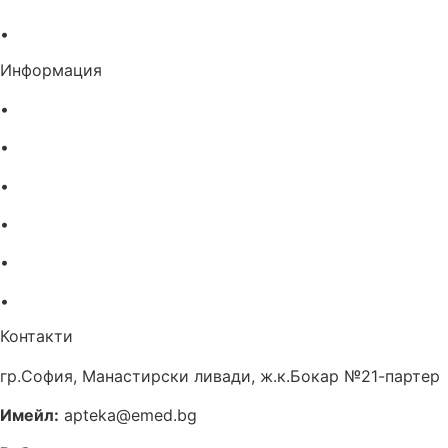
•
Българска асоциация на помощник-фармацевтите
Информация
•
Доставка
•
Екип
•
За нас
•
Общи условия
•
Политика за поверителност
•
Блог
Контакти
гр.София, Манастирски ливади, ж.к.Бокар №21-партер
Имейл:
apteka@emed.bg