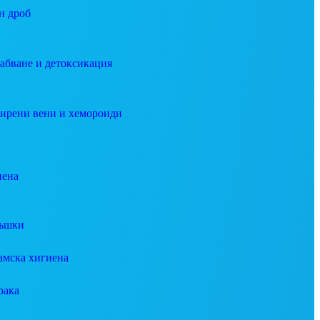
н дроб
абване и детоксикация
ирени вени и хемороиди
иена
ъшки
амска хигиена
рака