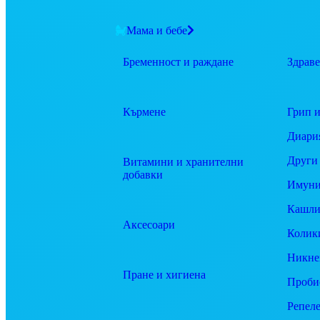
Мама и бебе
Бременност и раждане
Здраве
Кърмене
Грип и
Диари
Други
Витамини и хранителни
добавки
Имуни
Кашли
Аксесоари
Колик
Никне
Пране и хигиена
Проби
Репел