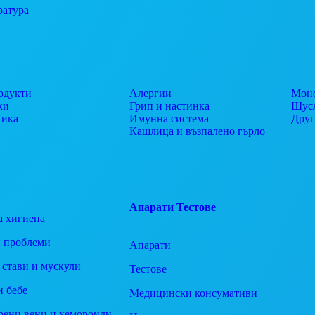
ратура
одукти
Алергии
Моно
ки
Грип и настинка
Шусл
тика
Имунна система
Дру
Кашлица и възпалено гърло
Апарати
Тестове
а хигиена
 проблеми
Апарати
 стави и мускули
Тестове
и бебе
Медицински консумативи
рени вени и хемороиди