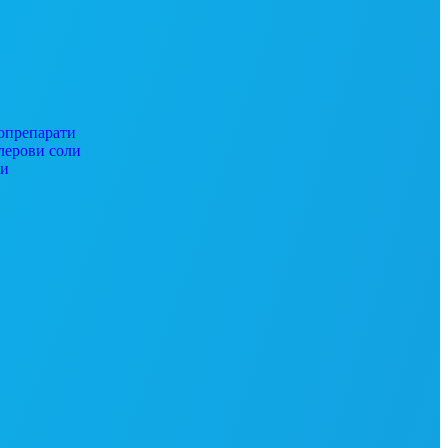
препарати
ерови соли
ги