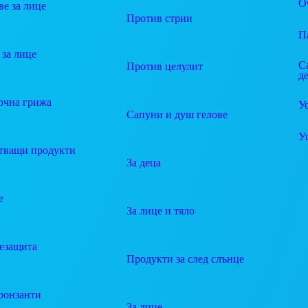
О
е за лице
Против стрии
П
за лице
С
Против целулит
д
очна грижа
У
Сапуни и душ гелове
У
тващи продукти
За деца
е
За лице и тяло
езащита
Продукти за след слънце
ронзанти
За лице