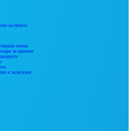
ене на бебето
тирани млека
соари за хранене
продукти
и
ета
лки и залъгалки