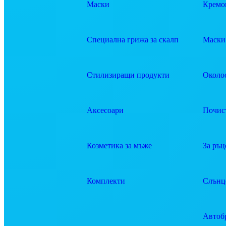
Маски
Кремов
Специална грижа за скалп
Маски 
Стилизиращи продукти
Около
Аксесоари
Почис
Козметика за мъже
За ръц
Комплекти
Слънц
Автоб