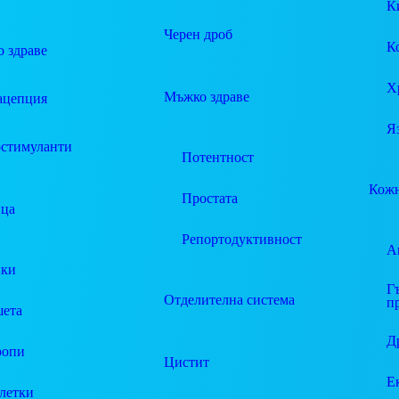
К
Черен дроб
К
 здраве
Х
Мъжко здраве
ацепция
Я
стимуланти
Потентност
Кожн
Простата
ца
Репортодуктивност
А
пки
Г
Отделителна система
п
ета
Д
ропи
Цистит
Е
летки