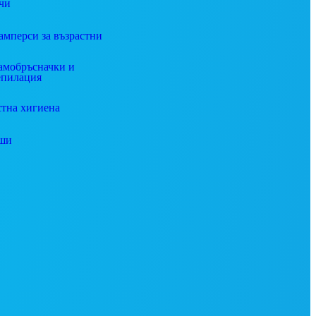
чи
амперси за възрастни
амобръсначки и
епилация
стна хигиена
ши