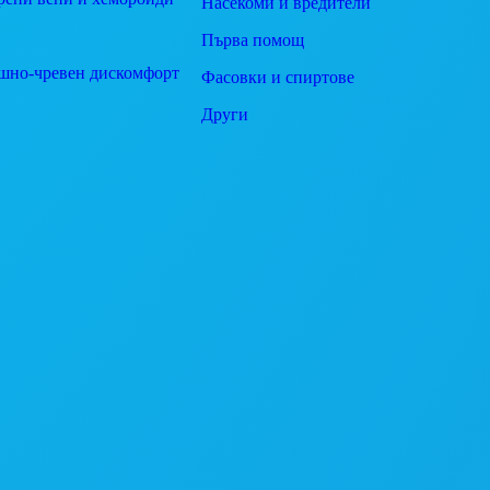
Насекоми и вредители
Първа помощ
шно-чревен дискомфорт
Фасовки и спиртове
Други