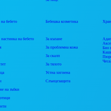
 на бебето
Бебешка козметика
Хран
 настинка на бебето
За къпане
Адап
Аксе
я
За проблемна кожа
Био 
Каш
За скалп
Пюр
Чеса
тет
За тялото
ца
Устна хигиена
и
Слънцезащита
не на зъбки
отици
енти