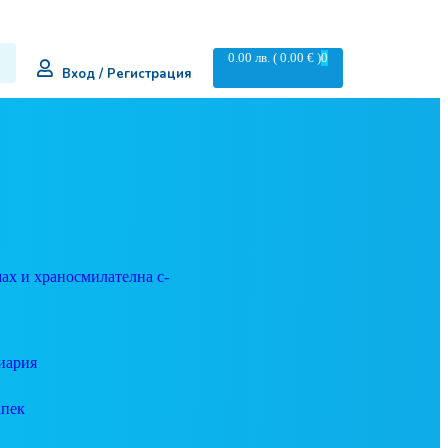
0.00
лв.
( 0.00 € )
0
Вход / Регистрация
ах и храносмилателна с-
иария
апек