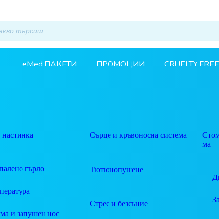
eMed ПАКЕТИ
ПРОМОЦИИ
CRUELTY FREE
 настинка
Сърце и кръвоносна система
Стом
ма
палено гърло
Тютюнопушене
Д
пература
З
Стрес и безсъние
ма и запушен нос