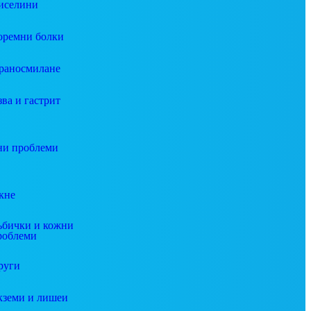
иселини
оремни болки
раносмилане
зва и гастрит
и проблеми
кне
ъбички и кожни
роблеми
руги
кземи и лишеи