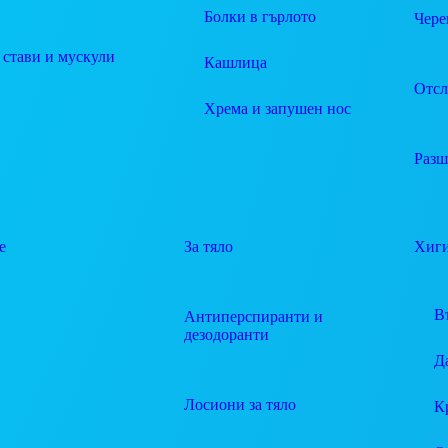
Болки в гърлото
Чере
 стави и мускули
Кашлица
Отсл
Хрема и запушен нос
Разш
е
За тяло
Хиг
В
Антиперспиранти и
дезодоранти
Д
Лосиони за тяло
К