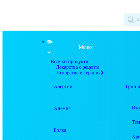
Меню
Всички продукти
Лекарства с рецепта
Лекарства и терапия
Алергии
Грип и
Въз
Анемия
Тем
Болка
Хре