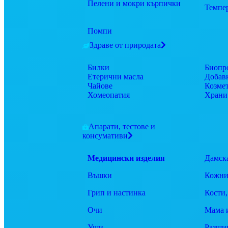
Пелени и мокри кърпички
Темпе
Помпи
Здраве от природата
Билки
Биопр
Етерични масла
Добав
Чайове
Козме
Хомеопатия
Храни
Апарати, тестове и
консумативи
Медицински изделия
Дамск
Въшки
Кожни
Грип и настинка
Кости,
Очи
Мама 
Уши
Разши