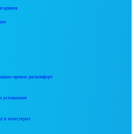
згаряния
ани
ашно-чревен дискомфорт
и успокоение
е и холестерол