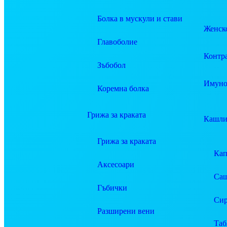
Болка в мускули и стави
Женско
Главоболие
Контр
Зъбобол
Имуно
Коремна болка
Грижа за краката
Кашли
Грижа за краката
Ка
Аксесоари
Саш
Гъбички
Си
Разширени вени
Таб