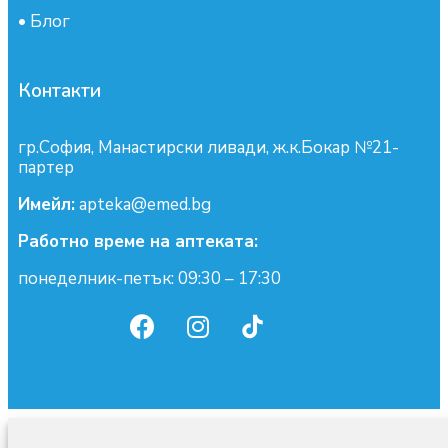
•
Блог
Контакти
гр.София, Манастирски ливади, ж.к.Бокар №21-
партер
Имейл:
apteka@emed.bg
Работно време на аптеката:
понеделник-петък: 09:30 – 17:30
0