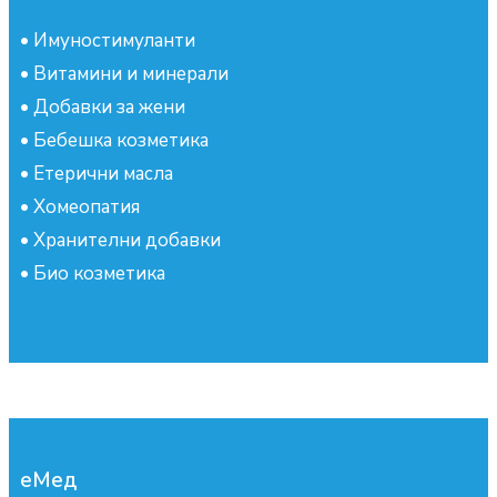
•
Имуностимуланти
•
Витамини и минерали
•
Добавки за жени
•
Бебешка козметика
•
Етерични масла
•
Хомеопатия
•
Хранителни добавки
•
Био козметика
еМед