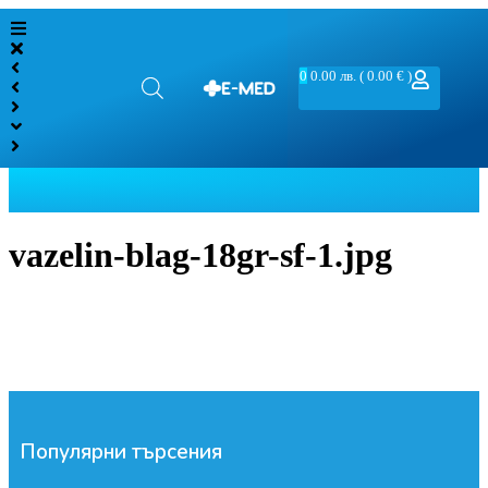
0
0.00
лв.
( 0.00 € )
vazelin-blag-18gr-sf-1.jpg
Популярни търсения