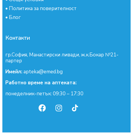
•
Политика за поверителност
•
Блог
Контакти
гр.София, Манастирски ливади, ж.к.Бокар №21-
партер
Имейл:
apteka@emed.bg
Работно време на аптеката:
понеделник-петък: 09:30 – 17:30