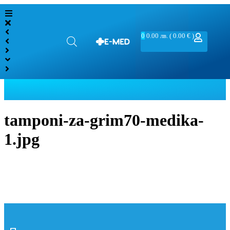
0
0.00
лв.
( 0.00 € )
tamponi-za-grim70-medika-
1.jpg