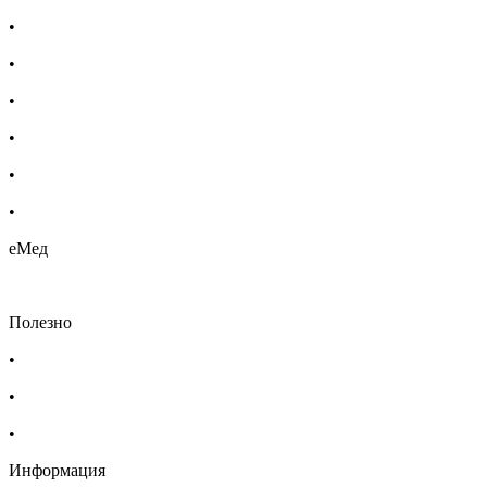
•
Добавки за жени
•
Бебешка козметика
•
Етерични масла
•
Хомеопатия
•
Хранителни добавки
•
Био козметика
еМед
Полезно
•
Изпълнителна агенция по лекарствата
•
Български фармацевтичен съюз
•
Българска асоциация на помощник-фармацевтите
Информация