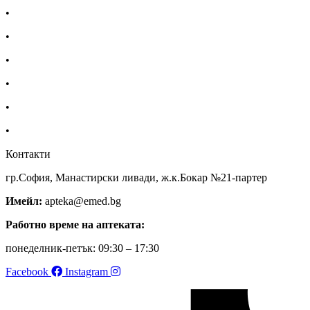
•
Доставка
•
Екип
•
За нас
•
Общи условия
•
Политика за поверителност
•
Блог
Контакти
гр.София, Манастирски ливади, ж.к.Бокар №21-партер
Имейл:
apteka@emed.bg
Работно време на аптеката:
понеделник-петък: 09:30 – 17:30
Facebook
Instagram