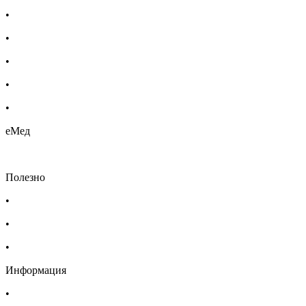
•
Бебешка козметика
•
Етерични масла
•
Хомеопатия
•
Хранителни добавки
•
Био козметика
еМед
Полезно
•
Изпълнителна агенция по лекарствата
•
Български фармацевтичен съюз
•
Българска асоциация на помощник-фармацевтите
Информация
•
Доставка