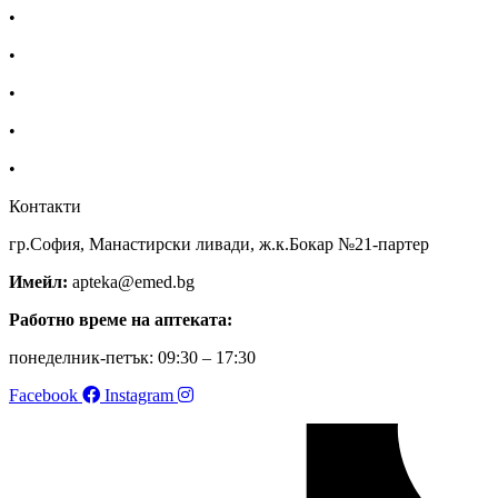
•
Екип
•
За нас
•
Общи условия
•
Политика за поверителност
•
Блог
Контакти
гр.София, Манастирски ливади, ж.к.Бокар №21-партер
Имейл:
apteka@emed.bg
Работно време на аптеката:
понеделник-петък: 09:30 – 17:30
Facebook
Instagram