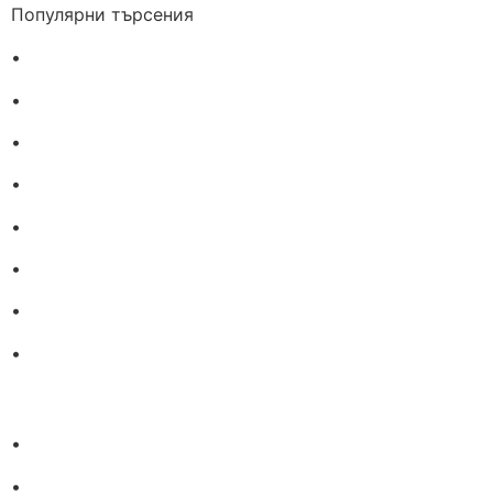
Популярни търсения
•
Лекарства за алергия
•
Лекарство за главоболие
•
Лекарство за зъбобол
•
Лекарства за грип
•
Лекарства за възпалено гърло
•
Лекарства за температура
•
Лечение на хрема
•
Лекарства за кашлица
•
Лечение на разширени вени
•
Лекарства за болка в мускули и стави