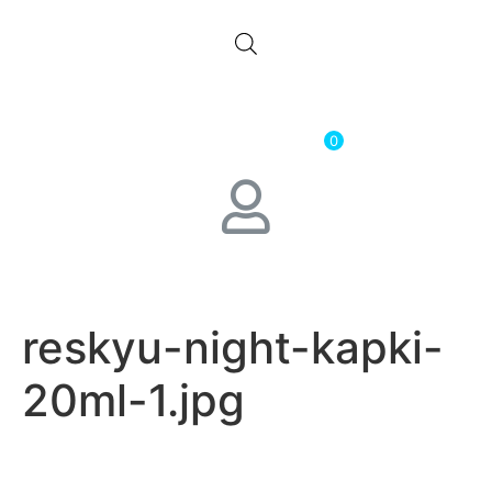
0.00
лв.
( 0.00 € )
0
reskyu-night-kapki-
20ml-1.jpg