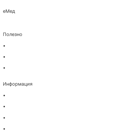
еМед
Полезно
•
Изпълнителна агенция по лекарствата
•
Български фармацевтичен съюз
•
Българска асоциация на помощник-фармацевтите
Информация
•
Доставка
•
Екип
•
За нас
•
Общи условия