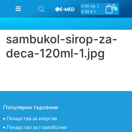
0.00
лв.
(
0
0.00 € )
sambukol-sirop-za-
deca-120ml-1.jpg
Популярни търсения
•
Лекарства за алергия
•
Лекарство за главоболие