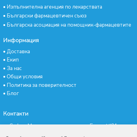
•
Изпълнителна агенция по лекарствата
•
Български фармацевтичен съюз
•
Българска асоциация на помощник-фармацевтите
Информация
•
Доставка
•
Екип
•
За нас
•
Общи условия
•
Политика за поверителност
•
Блог
Контакти
гр.София, Манастирски ливади, ж.к.Бокар №21-
партер