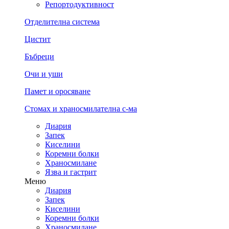
Репортодуктивност
Отделителна система
Цистит
Бъбреци
Очи и уши
Памет и оросяване
Стомах и храносмилателна с-ма
Диария
Запек
Киселини
Коремни болки
Храносмилане
Язва и гастрит
Меню
Диария
Запек
Киселини
Коремни болки
Храносмилане