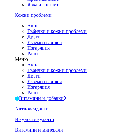
Язва и гастрит
Кожни проблеми
Акне
Гъбички и кожни проблеми
Други
Екземи и лишеи
Изгаряния
Рани
Меню
Акне
Гъбички и кожни проблеми
Други
Екземи и лишеи
Изгаряния
Рани
Витамини и добавки
Антиоксиданти
Имуностимуланти
Витамини и минерали