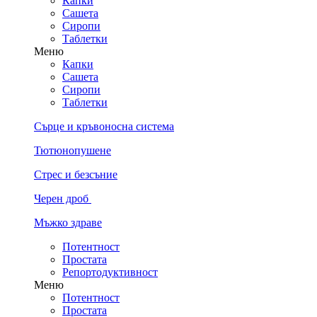
Капки
Сашета
Сиропи
Таблетки
Меню
Капки
Сашета
Сиропи
Таблетки
Сърце и кръвоносна система
Тютюнопушене
Стрес и безсъние
Черен дроб
Мъжко здраве
Потентност
Простата
Репортодуктивност
Меню
Потентност
Простата