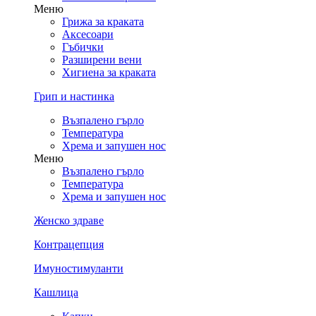
Меню
Грижа за краката
Аксесоари
Гъбички
Разширени вени
Хигиена за краката
Грип и настинка
Възпалено гърло
Температура
Хрема и запушен нос
Меню
Възпалено гърло
Температура
Хрема и запушен нос
Женско здраве
Контрацепция
Имуностимуланти
Кашлица