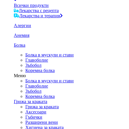
Всички продукти
Лекарства с рецепта
Лекарства и терапия
Алергии
Анемия
Болка
Болка в мускули и стави
Главоболие
Зъбобол
Коремна болка
Меню
Болка в мускули и стави
Главоболие
Зъбобол
Коремна болка
Грижа за краката
Грижа за краката
Аксесоари
Гъбички
Разширени вени
Хигиена за краката