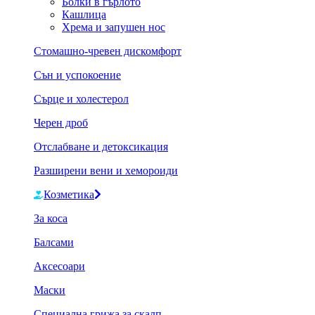
Болки в гърлото
Кашлица
Хрема и запушен нос
Стомашно-чревен дискомфорт
Сън и успокоение
Сърце и холестерол
Черен дроб
Отслабване и детоксикация
Разширени вени и хемороиди
Козметика
За коса
Балсами
Аксесоари
Маски
Специална грижа за скалп