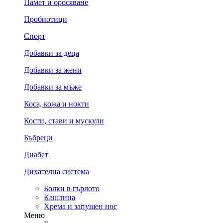
Памет и оросяване
Пробиотици
Спорт
Добавки за деца
Добавки за жени
Добавки за мъже
Коса, кожа и нокти
Кости, стави и мускули
Бъбреци
Диабет
Дихателна система
Болки в гърлото
Кашлица
Хрема и запушен нос
Меню