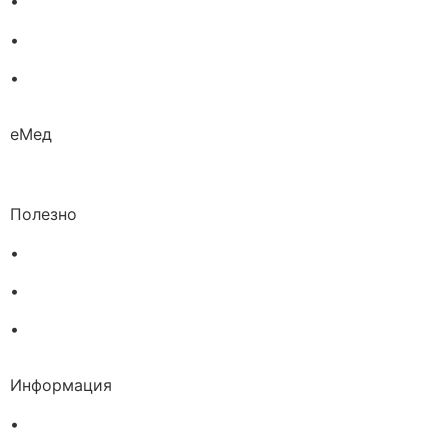
•
Хомеопатия
•
Хранителни добавки
•
Био козметика
еМед
Полезно
•
Изпълнителна агенция по лекарствата
•
Български фармацевтичен съюз
•
Българска асоциация на помощник-фармацевтите
Информация
•
Доставка