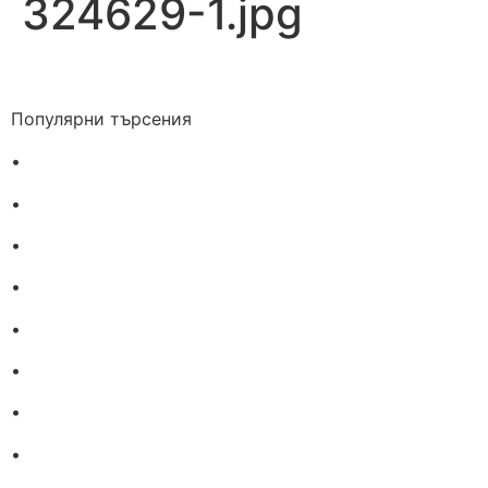
324629-1.jpg
Популярни търсения
•
Лекарства за алергия
•
Лекарство за главоболие
•
Лекарство за зъбобол
•
Лекарства за грип
•
Лекарства за възпалено гърло
•
Лекарства за температура
•
Лечение на хрема
•
Лекарства за кашлица