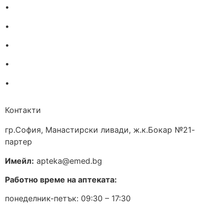
•
Екип
•
За нас
•
Общи условия
•
Политика за поверителност
•
Блог
Контакти
гр.София, Манастирски ливади, ж.к.Бокар №21-
партер
Имейл:
apteka@emed.bg
Работно време на аптеката:
понеделник-петък: 09:30 – 17:30