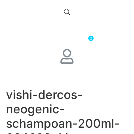
0.00
лв.
( 0.00 € )
0
vishi-dercos-
neogenic-
schampoan-200ml-