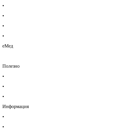
•
Етерични масла
•
Хомеопатия
•
Хранителни добавки
•
Био козметика
еМед
Полезно
•
Изпълнителна агенция по лекарствата
•
Български фармацевтичен съюз
•
Българска асоциация на помощник-фармацевтите
Информация
•
Доставка
•
Екип