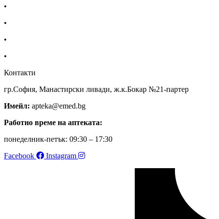
•
За нас
•
Общи условия
•
Политика за поверителност
•
Блог
Контакти
гр.София, Манастирски ливади, ж.к.Бокар №21-партер
Имейл:
apteka@emed.bg
Работно време на аптеката:
понеделник-петък: 09:30 – 17:30
Facebook
Instagram