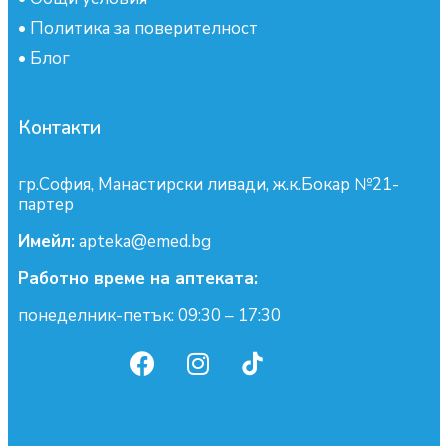
•
Политика за поверителност
•
Блог
Контакти
гр.София, Манастирски ливади, ж.к.Бокар №21-
партер
Имейл:
apteka@emed.bg
Работно време на аптеката:
понеделник-петък: 09:30 – 17:30