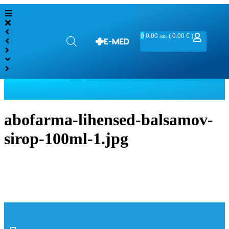
0
0.00
лв.
( 0.00 € )
abofarma-lihensed-balsamov-
sirop-100ml-1.jpg